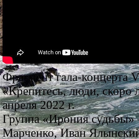
Фрагмент гала-концерта V
«Крепитесь, люди, скоро 
апреля 2022 г.
Группа «Ирония судьбы»
Марченко, Иван Ялынски