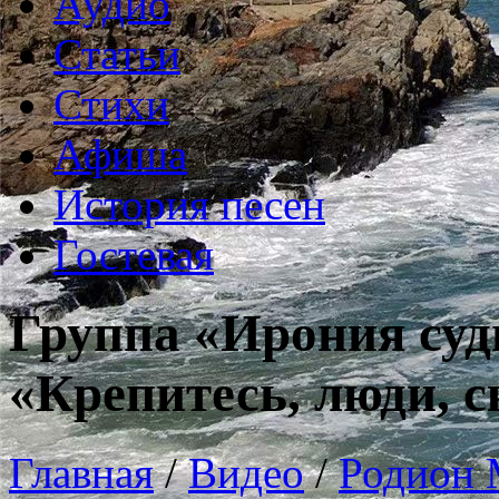
Аудио
Статьи
Стихи
Афиша
История песен
Гостевая
Группа «Ирония суд
«Крепитесь, люди, ск
Главная
/
Видео
/
Родион 