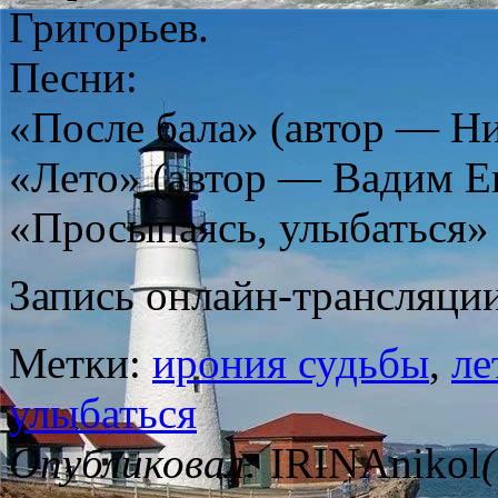
Григорьев.
Песни:
«После бала» (автор — Н
«Лето» (автор — Вадим Е
«Просыпаясь, улыбаться» 
Запись онлайн-трансляции
Метки:
ирония судьбы
,
ле
улыбаться
Опубликовал:
IRINAnikol