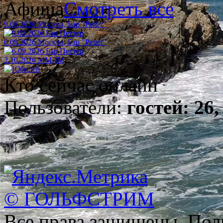
Афиша
Смотреть все
9.08.2026 Москва, Бар "Petter"
6.09.2026 Москва, Бар "Petter"
2.10.2026 ММДМ
Кто сейчас онлайн
Пользователи:
гостей: 26,
© ГОЛЬФСТРИМ
Все права защищены. Пол