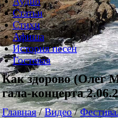
Аудио
Статьи
Стихи
Афиша
История песен
Гостевая
Как здорово (Олег 
гала-концерта 2.06.
Главная
/
Видео
/
Фестива