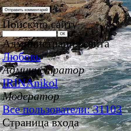
Поиск по сайту
Администрация сайта
Любовь
Администратор
IRINAnikol
Модератор
Все пользователи: 31103
Страница входа