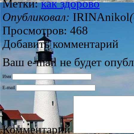
Метки:
как здорово
Опубликовал:
IRINAnikol
Просмотров: 468
Добавить комментарий
Ваш e-mail не будет опубл
Имя
E-mail
Комментарий