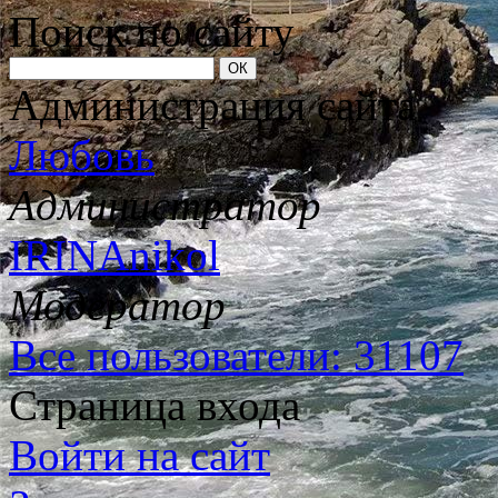
Поиск по сайту
Администрация сайта
Любовь
Администратор
IRINAnikol
Модератор
Все пользователи: 31107
Страница входа
Войти на сайт