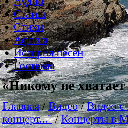
Аудио
Статьи
Стихи
Афиша
История песен
Гостевая
«Никому не хватает
Главная
/
Видео
/
Видео с
концерт..."
/
Концерты в М