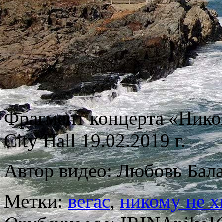
Фрагмент концерта «Ником
City Hall 19.02.2019 г.
Автор видео: Любовь Бал
Метки:
вегас
,
никому не х