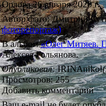
Орлова 26 января 2020 г.
Автор фото: Дмитрий Ку
фоторепортаж)
В альбом
«Олег Митяев. 
Алексея Гольянова.
Опубликовал:
IRINAnikol
Просмотров: 255
Добавить комментарий
Ваш e-mail не будет опубл