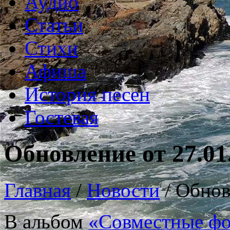
Аудио
Статьи
Стихи
Афиша
История песен
Гостевая
Обновление от 27.01
Главная
/
Новости
/
Обнов
В альбом
«Совместные фо