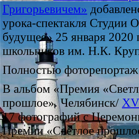
Григорьевичем»
добавлено
урока-спектакля Студии О
будущее» 25 января 2020 
школьников им. Н.К. Круп
Полностью фоторепортаж
В альбом «Премия «Светл
прошлое». Челябинск/
XVI
17 фотографий с Церемон
Премии «Светлое прошлое