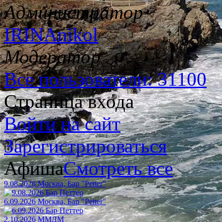
Администратор
IRINAnikol
Модератор
Все пользователи: 31100
Страница входа
Войти на сайт
Зарегистрироваться
Афиша
Смотреть все
9.08.2026 Москва, Бар "Petter"
6.09.2026 Москва, Бар "Petter"
2.10.2026 ММДМ