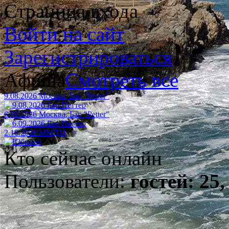
Страница входа
Войти на сайт
Зарегистрироваться
Афиша
Смотреть все
9.08.2026 Москва, Бар "Petter"
6.09.2026 Москва, Бар "Petter"
2.10.2026 ММДМ
Кто сейчас онлайн
Пользователи:
гостей: 25,