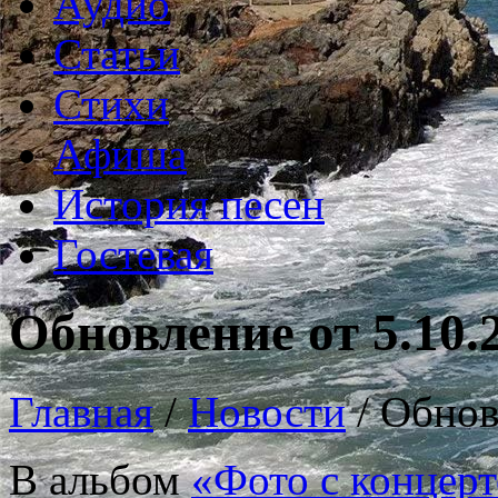
Аудио
Статьи
Стихи
Афиша
История песен
Гостевая
Обновление от 5.10.
Главная
/
Новости
/
Обнов
В альбом
«Фото с концерт