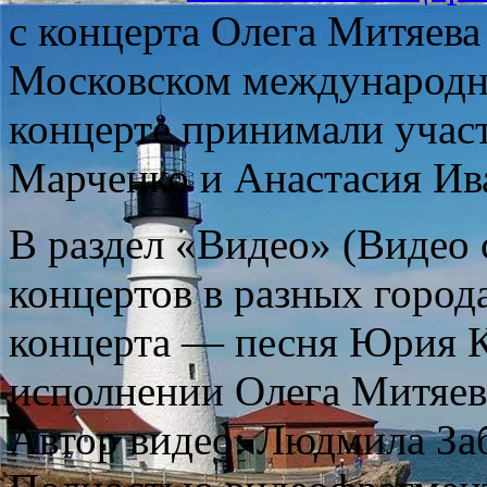
с концерта Олега Митяева
Московском международно
концерте принимали учас
Марченко и Анастасия Ив
В раздел «Видео» (Видео 
концертов в разных город
концерта — песня Юрия 
исполнении Олега Митяев
Автор видео: Людмила За