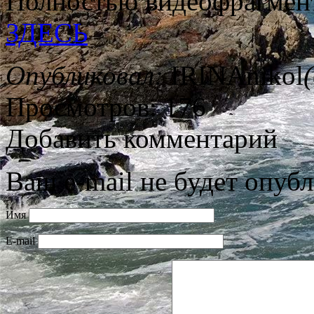
Полностью видеофрагмен
ЗДЕСЬ
Опубликовал:
IRINAnikol
Просмотров: 176
Добавить комментарий
Ваш e-mail не будет опубл
Имя
E-mail