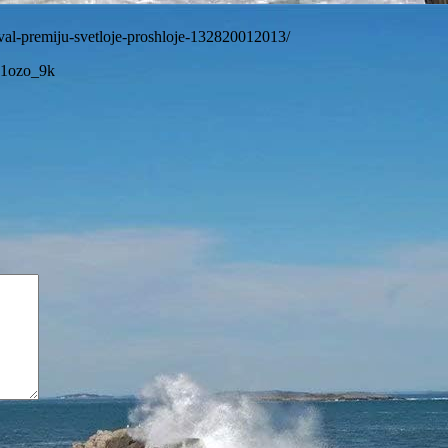
val-premiju-svetloje-proshloje-132820012013/
n1ozo_9k