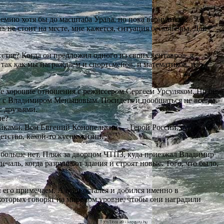
мию хотя бы до масштаба Урала, но пока вернулись к
 не стоит на месте, мне кажется, ситуация бесконечна. Дай
стве? Когда он предложил одного из своих кентавров, я
 так как мы награждаем и спортсменов, и математиков, и
акие хорошие отношения с режиссером Сергеем Урсуляком. Но он
нас с Владимиром Меньшовым. Посидеть и пообщаться не всегда
с друзьями.
не?
нниками. Вон Евгений Конопелькин — Герой России, суровый
детство, какой-то кусок жизни.
й больше нет. Пляж за дворцом ЧТПЗ, куда приезжал Владимир
ечаль, когда разрушают здания и строят новые. Того, что было,
 его примечаем. А если остался и добился именно в
 которых говорят на мировом уровне, чтобы они наградили