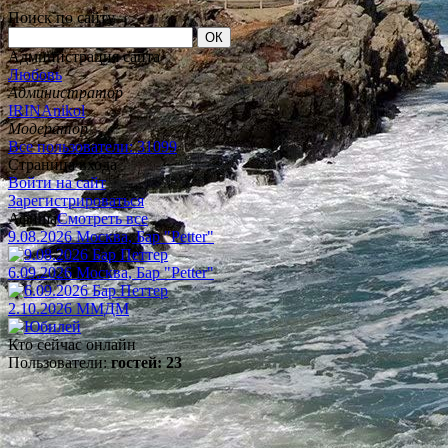
Поиск по сайту
Администрация сайта
Любовь
Администратор
IRINAnikol
Модератор
Все пользователи: 31099
Страница входа
Войти на сайт
Зарегистрироваться
Афиша
Смотреть все
9.08.2026 Москва, Бар "Petter"
6.09.2026 Москва, Бар "Petter"
2.10.2026 ММДМ
Кто сейчас онлайн
Пользователи:
гостей: 23