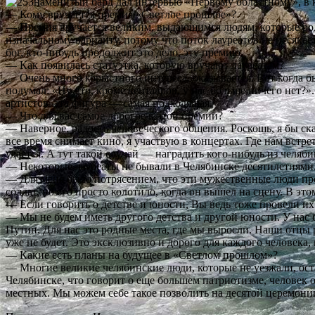
Знаменитый бард дал интервью «Первому областному», в к
— Кому вручается премия «Светлое прошлое»?
— Премия вручается великим, выдающимся людям, которые роди
изначальному варианту, потому что поток лауреатов не иссяка
бог, кто-нибудь продолжит это дело, эту премию.
— Как появилась статуэтка, которую вручают лауреатам?
— Очень много корыстного интереса, оказывается. Вот когда б
подумал: «Ну что, кроме кентавров, у нас больше ничего нет?»
артистов, эта фигура — самая подходящая.
— Что для вас самое дорогое в этой премии?
— Наверное, радость человеческого общения. Роскошь, я бы ск
все время снимает кино, я участвую в концертах. Где нам вст
удается. А тут такой случай — наградить кого-нибудь из челяб
— Некоторые лауреаты не бывали в Челябинске десятилетиями.
— Для меня было потрясением, что эти мужественные люди про
солдат, но его просто колотило, когда он вышел на сцену. В это
— Если говорить о детстве и юности, Вы ведь тоже провели их
— Мы не будем иметь другого детства и другой юности. У нас 
Путин. Для нас это родные места, где мы выросли. Наши отцы р
уже не будет. Это эксклюзивно и дорого для каждого человека,
— Какие есть планы на будущее в «Светлом прошлом»?
— Многие великие челябинские люди, которые не уезжали, остал
Челябинске, что говорит о еще большем патриотизме, человек 
местных. Мы можем себе такое позволить на десятой церемони