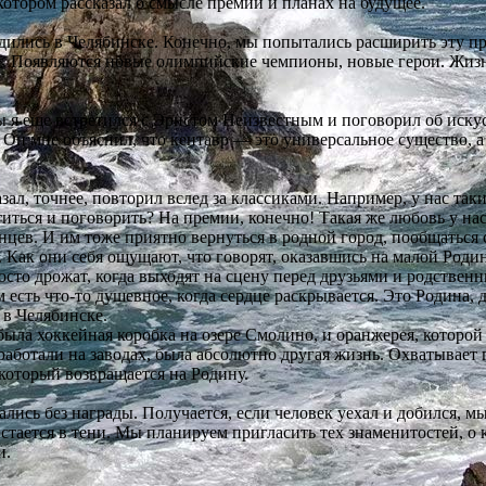
отором рассказал о смысле премии и планах на будущее.
лись в Челябинске. Конечно, мы попытались расширить эту пре
ет. Появляются новые олимпийские чемпионы, новые герои. Жизнь
ы я еще встретился с Эрнстом Неизвестным и поговорил об искус
. Он мне объяснил, что кентавр — это универсальное существо, а
азал, точнее, повторил вслед за классиками. Например, у нас т
ретиться и поговорить? На премии, конечно! Такая же любовь у 
инцев. И им тоже приятно вернуться в родной город, пообщаться 
 Как они себя ощущают, что говорят, оказавшись на малой Роди
сто дрожат, когда выходят на сцену перед друзьями и родстве
м есть что-то душевное, когда сердце раскрывается. Это Родина, 
 в Челябинске.
была хоккейная коробка на озере Смолино, и оранжерея, которо
аботали на заводах, была абсолютно другая жизнь. Охватывает п
 который возвращается на Родину.
ись без награды. Получается, если человек уехал и добился, мы
остается в тени. Мы планируем пригласить тех знаменитостей, о
и.