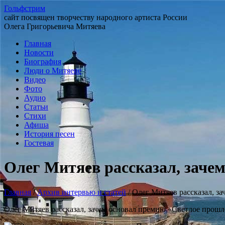
Гольфстрим
сайт посвящен творчеству народного артиста России
Олега Григорьевича Митяева
Главная
Новости
Биография
Люди о Митяеве
Видео
Фото
Аудио
Статьи
Стихи
Афиша
История песен
Гостевая
Олег Митяев рассказал, заче
Главная
/
Архив интервью и статей
/
Олег Митяев рассказал, з
Олег Митяев рассказал, зачем основал премию «Светлое прошл