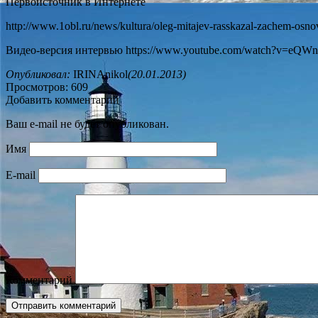
Первоисточник в Интернете
http://www.1obl.ru/news/kultura/oleg-mitajev-rasskazal-zachem-osno
Видео-версия интервью https://www.youtube.com/watch?v=eQW
Опубликовал:
IRINAnikol
(20.01.2013)
Просмотров: 609
Добавить комментарий
Ваш e-mail не будет опубликован.
Имя
E-mail
Комментарий