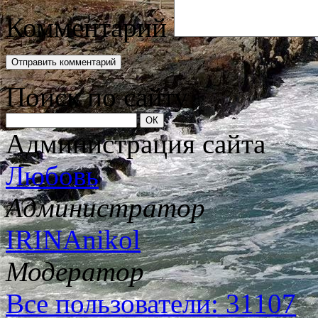
Комментарий
Поиск по сайту
Администрация сайта
Любовь
Администратор
IRINAnikol
Модератор
Все пользователи: 31107