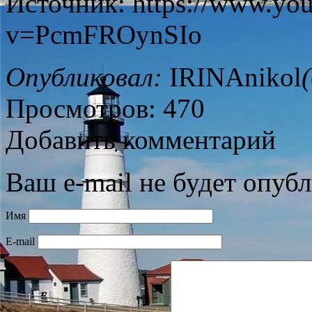
Источник: https://www.yo
v=PcmFROynSIo
Опубликовал:
IRINAnikol
Просмотров: 470
Добавить комментарий
Ваш e-mail не будет опубл
Имя
E-mail