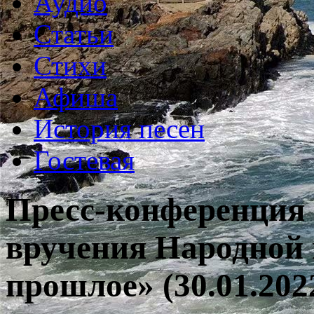
Аудио
Статьи
Стихи
Афиша
История песен
Гостевая
Пресс-конференция 
вручения Народной 
прошлое» (30.01.202