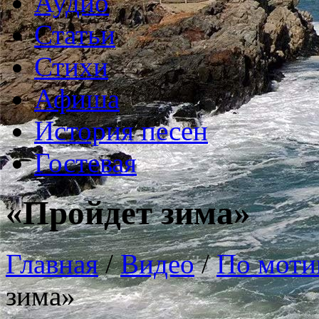
Аудио
Статьи
Стихи
Афиша
История песен
Гостевая
«Пройдет зима»
Главная
/
Видео
/
По моти
зима»