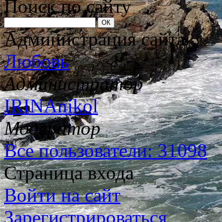
Поиск по сайту
Администрация сайта
Любовь
Администратор
IRINAnikol
Модератор
Все пользователи: 31098
Страница входа
Войти на сайт
Зарегистрироваться