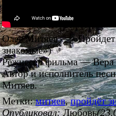
Олег Митяев — «Пройдет 
знакомые»)
Режиссер фильма — Вера 
Автор и исполнитель пес
Митяев.
Метки:
митяев
,
пройдёт з
Опубликовал:
Любовь
(23.