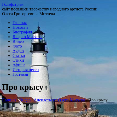
Гольфстрим
сайт посвящен творчеству народного артиста России
Олега Григорьевича Митяева
Главная
Новости
Биография
Люди о Митяеве
Видео
Фото
Аудио
Статьи
Стихи
Афиша
История песен
Гостевая
Про крысу
Главная
/
Видео
/
Анекдоты от Олега Митяева
/
Про крысу