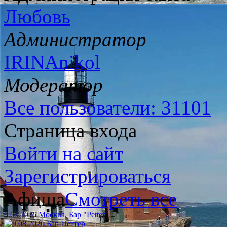
Любовь
Администратор
IRINAnikol
Модератор
Все пользователи: 31101
Страница входа
Войти на сайт
Зарегистрироваться
Афиша
Смотреть все
9.08.2026 Москва, Бар "Petter"