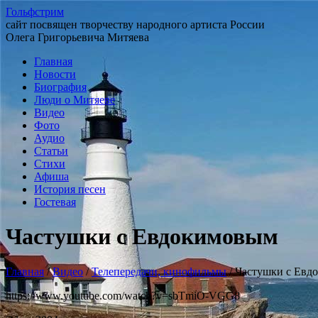
Гольфстрим
сайт посвящен творчеству народного артиста России
Олега Григорьевича Митяева
Главная
Новости
Биография
Люди о Митяеве
Видео
Фото
Аудио
Статьи
Стихи
Афиша
История песен
Гостевая
Частушки с Евдокимовым
Главная
/
Видео
/
Телепередачи, кинофильмы
/
Частушки с Евд
https://www.youtube.com/watch?v=sbTmiO-VGG8