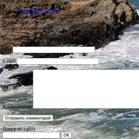
Эфир 2004 г
Метки:
евдокимов
,
митяев
Опубликовал:
IRINAnikol
(25.02.2015)
Просмотров: 578
Добавить комментарий
Ваш e-mail не будет опубликован.
Имя
E-mail
Комментарий
Поиск по сайту