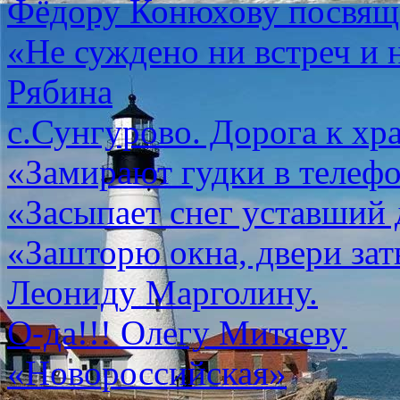
Фёдору Конюхову посвя
«Не суждено ни встреч и
Рябина
с.Сунгурово. Дорога к хр
«Замирают гудки в теле
«Засыпает снег уставши
«Зашторю окна, двери з
Леониду Марголину.
О-да!!! Олегу Митяеву
«Новороссийская»