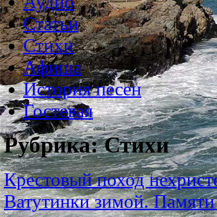
Аудио
Статьи
Стихи
Афиша
История песен
Гостевая
Рубрика: Стихи
Крестовый поход нехрист
Ватутинки зимой. Памяти 