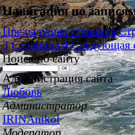
Навигация по запися
Предыдущая страница
Ст
3
Страница 4
Следующая 
Поиск по сайту
Администрация сайта
Любовь
Администратор
IRINAnikol
Модератор