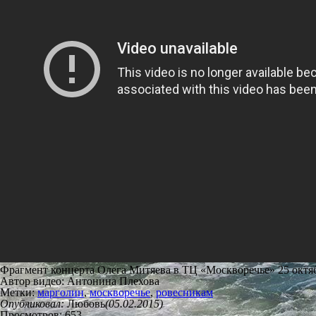
Фрагмент концерта Олега Митяева в ТЦ «Москворечье» 25 октяб
Автор видео: Антонина Плехова
Метки:
марголин
,
москворечье
,
ровесникам
Опубликовал:
Любовь
(05.02.2015)
Просмотров: 653