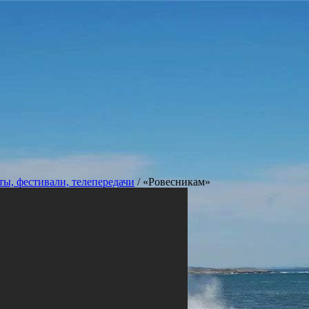
ы, фестивали, телепередачи
/
«Ровесникам»