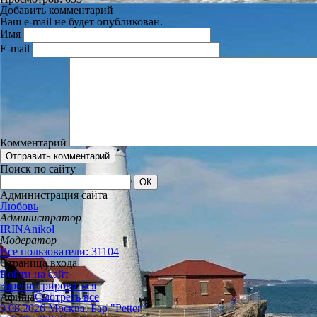
Добавить комментарий
Ваш e-mail не будет опубликован.
Имя
E-mail
Комментарий
Поиск по сайту
Администрация сайта
Любовь
Администратор
IRINAnikol
Модератор
Все пользователи: 31104
Страница входа
Войти на сайт
Зарегистрироваться
Афиша
Смотреть все
9.08.2026 Москва, Бар "Petter"