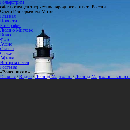
Гольфстрим
сайт посвящен творчеству народного артиста России
Олега Григорьевича Митяева
Главная
Новости
Биография
Люди о Митяеве
Видео
Фото
Аудио
Статьи
Стихи
Афиша
История песен
Гостевая
«Ровесникам»
Главная
/
Видео
/
Леонид Марголин
/
Леонид Марголин - концерт