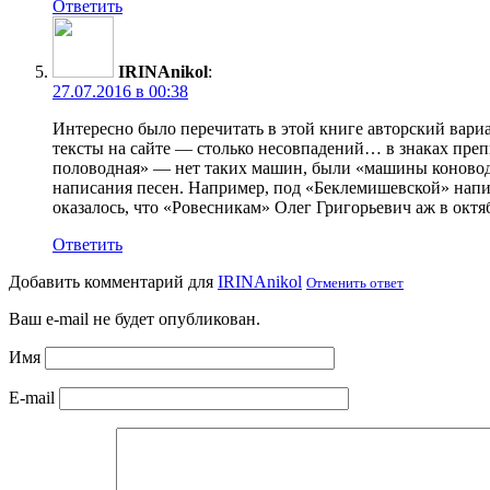
Ответить
IRINAnikol
:
27.07.2016 в 00:38
Интересно было перечитать в этой книге авторский вариа
тексты на сайте — столько несовпадений… в знаках преп
половодная» — нет таких машин, были «машины коноводн
написания песен. Например, под «Беклемишевской» написа
оказалось, что «Ровесникам» Олег Григорьевич аж в окт
Ответить
Добавить комментарий для
IRINAnikol
Отменить ответ
Ваш e-mail не будет опубликован.
Имя
E-mail