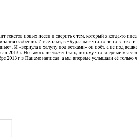
нт текстов новых песен и сверить с тем, который я когда-то пис
инания особенно. И всё-таки, в «Бурлачке» что-то не то в текс
ые». И «вернула в халупу под ветками» он поёт, а не под веш
н 2013 г. Но такого не может быть, потому что впервые мы услы
ябре 2013 г в Панаме написал, а мы впервые услышали её тольк