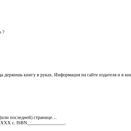
о ?
да держишь книгу в руках. Информация на сайте издателя и в к
 (или последней) странице…
— ХХХ с. ISBN________________.