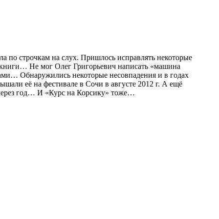
ала по строчкам на слух. Пришлось исправлять некоторые
те книги… Не мог Олег Григорьевич написать «машина
ками… Обнаружились некоторые несовпадения и в годах
шали её на фестивале в Сочи в августе 2012 г. А ещё
о через год… И «Курс на Корсику» тоже…