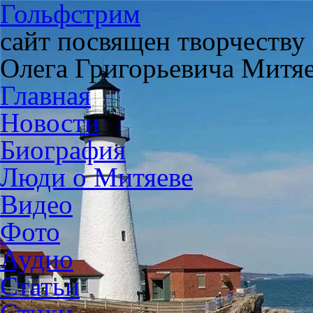
Гольфстрим
сайт посвящен творчеству
Олега Григорьевича Митя
Главная
Новости
Биография
Люди о Митяеве
Видео
Фото
Аудио
Статьи