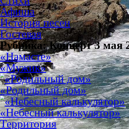
Стихи
Афиша
История песен
Гостевая
Рубрика: Концерт 3 мая 
«Намасте»
«Мужик»
«Родильный дом»
«Небесный калькулятор»
Территория