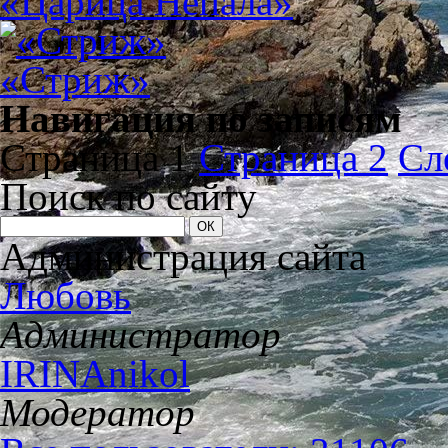
«Царица Непала»
«Стриж»
Навигация по записям
Страница 1
Страница 2
Сл
Поиск по сайту
Администрация сайта
Любовь
Администратор
IRINAnikol
Модератор