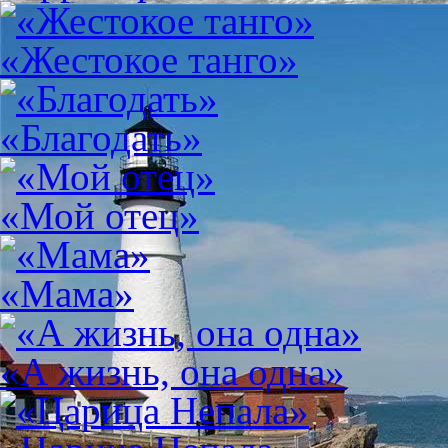
«Жестокое танго»
«Благодать»
«Мой отец»
«Мама»
«А жизнь, она одна»