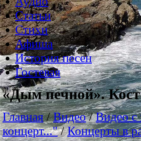
Аудио
Статьи
Стихи
Афиша
История песен
Гостевая
«Дым печной». Кост
Главная
/
Видео
/
Видео с
концерт..."
/
Концерты в р