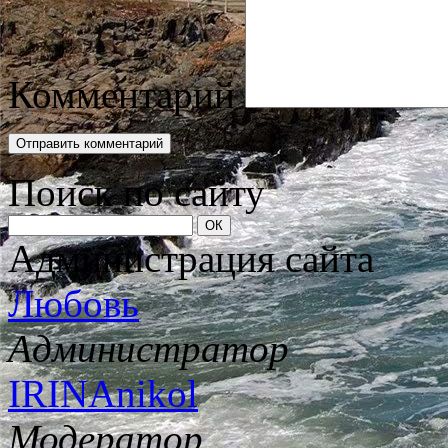
Комментарий
Поиск по сайту
Администрация сайта
Любовь
Администратор
IRINAnikol
Модератор