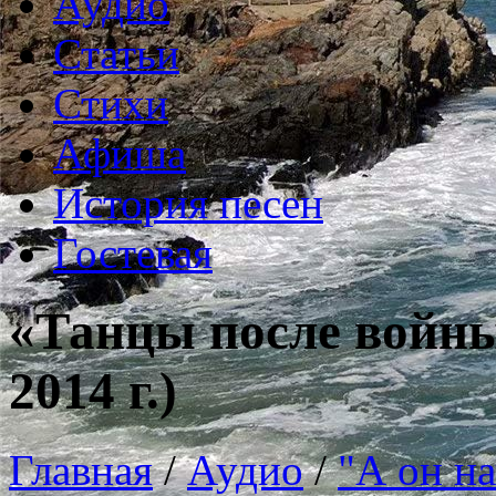
Аудио
Статьи
Стихи
Афиша
История песен
Гостевая
«Танцы после войны
2014 г.)
Главная
/
Аудио
/
"А он на