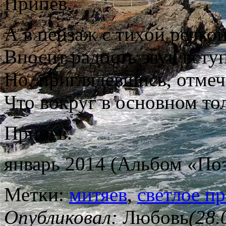
Припев.
А в пейзаж с тихой речко
Вносит радость звук всту
Но, приглядевшись, отмеч
Что вокруг в основном т
Припев.
январь 2014 (Альбом «Поз
Метки:
митяев
,
светлое п
Опубликовал:
Любовь
(28.