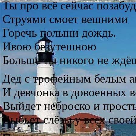
Ты про всё сейчас позабуд
Струями смоет вешними
Горечь полыни дождь.
Ивою безутешною
Больше ты никого не ждё
Дед с трофейным белым 
И девчонка в довоенных 
Выйдет неброско и прост
Выбьет слёзы у всех свое