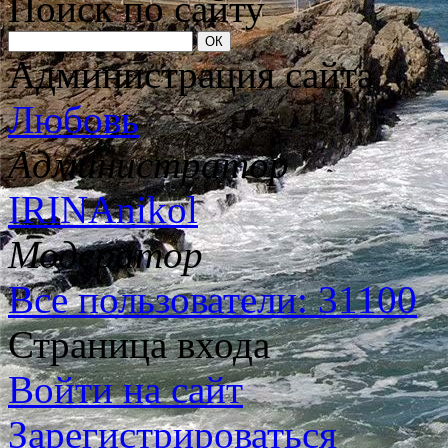
Поиск по сайту
Администрация сайта
Любовь
Администратор
IRINAnikol
Модератор
Все пользователи: 31100
Страница входа
Войти на сайт
Зарегистрироваться