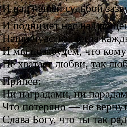
И над нашей судьбой зазву
И поднимет нас над рощей,
Наши чувства, когда кажд
И мы позабудем, что кому-
Не хватает любви, так люб
Припев:
Ни наградами, ни парада
Что потеряно — не вернут
Слава Богу, что ты так рад