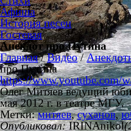
Стихи
Афиша
История песен
Гостевая
Анекдот про Путина
Главная
/
Видео
/
Анекдоты
про Путина
https://www.youtube.com
Олег Митяев ведущий юби
мая 2012 г. в театре МГУ.
Метки:
митяев
,
суханов
,
ю
Опубликовал:
IRINAnikol
(