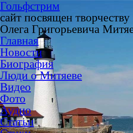
Гольфстрим
сайт посвящен творчеству
Олега Григорьевича Митя
Главная
Новости
Биография
Люди о Митяеве
Видео
Фото
Аудио
Статьи