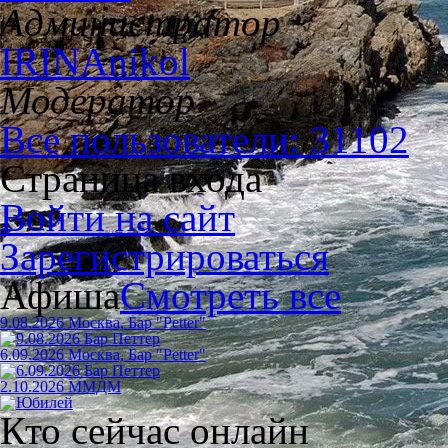
Администратор
IRINAnikol
Модератор
Все пользователи: 31102
Страница входа
Войти на сайт
Зарегистрироваться
Афиша
Смотреть все
9.08.2026 Москва, Бар "Petter"
6.09.2026 Москва, Бар "Petter"
2.10.2026 ММДМ
Кто сейчас онлайн