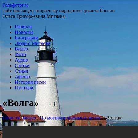
Гольфстрим
сайт посвящен творчеству народного артиста России
Олега Григорьевича Митяева
Главная
Новости
Биография
Люди о Митяеве
Видео
Фото
Аудио
Статьи
Стихи
Афиша
История песен
Гостевая
«Волга»
Главная
/
Видео
/
По мотивам любимых песен
/
«Волга»