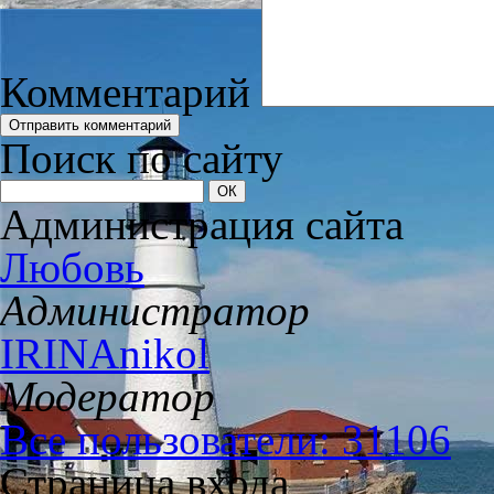
Комментарий
Поиск по сайту
Администрация сайта
Любовь
Администратор
IRINAnikol
Модератор
Все пользователи: 31106
Страница входа