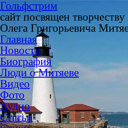
Гольфстрим
сайт посвящен творчеству
Олега Григорьевича Митя
Главная
Новости
Биография
Люди о Митяеве
Видео
Фото
Аудио
Статьи