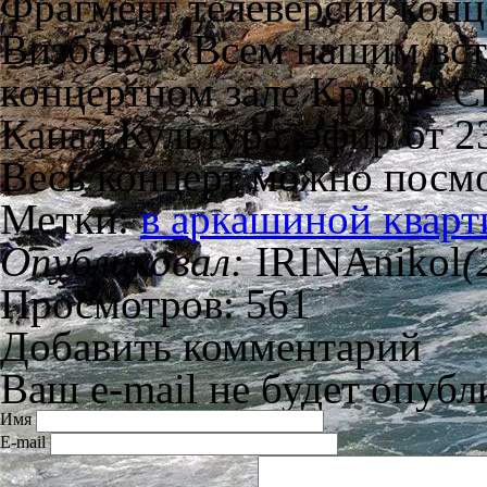
Фрагмент телеверсии кон
Визбору, «Всем нашим вс
концертном зале Крокус С
Канал Культура, эфир от 2
Весь концерт можно посм
Метки:
в аркашиной кварт
Опубликовал:
IRINAnikol
(
Просмотров: 561
Добавить комментарий
Ваш e-mail не будет опубл
Имя
E-mail