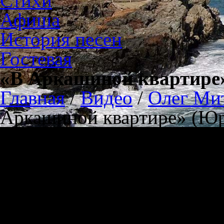
Стихи
Афиша
История песен
Гостевая
«В Аркашиной квартире
Главная
/
Видео
/
Олег Мит
Аркашиной квартире» (Ю