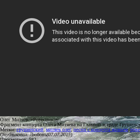
Олег Митяев. «Ровесникам»
Фрагмент концерта Олега Митяева на Главной эстраде Грушинско
Метки:
грушинский
,
митяев олег
,
песни с концерта живьем
,
ров
Опубликовал:
Любовь
(07.07.2015)
Просмотров: 582