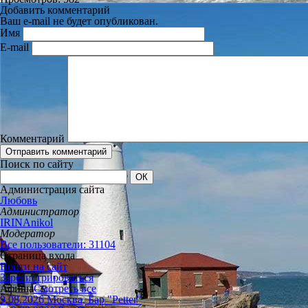
Добавить комментарий
Ваш e-mail не будет опубликован.
Имя
E-mail
Комментарий
Поиск по сайту
Администрация сайта
Любовь
Администратор
IRINAnikol
Модератор
Все пользователи: 31104
Страница входа
Войти на сайт
Зарегистрироваться
Афиша
Смотреть все
9.08.2026 Москва, Бар "Petter"