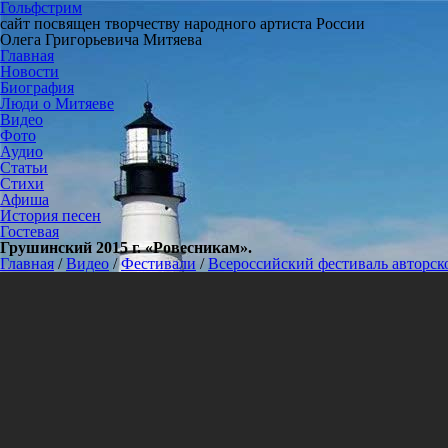
Гольфстрим
сайт посвящен творчеству народного артиста России
Олега Григорьевича Митяева
Главная
Новости
Биография
Люди о Митяеве
Видео
Фото
Аудио
Статьи
Стихи
Афиша
История песен
Гостевая
Грушинский 2015 г. «Ровесникам».
Главная
/
Видео
/
Фестивали
/
Всероссийский фестиваль авторск