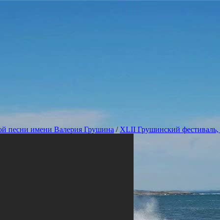
ой песни имени Валерия Грушина
/
XLII Грушинский фестиваль, 