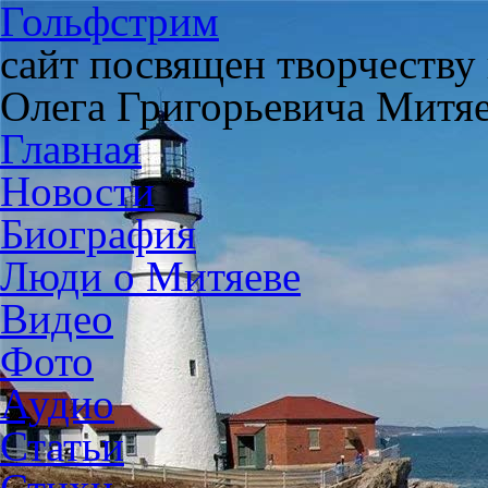
Гольфстрим
сайт посвящен творчеству
Олега Григорьевича Митя
Главная
Новости
Биография
Люди о Митяеве
Видео
Фото
Аудио
Статьи