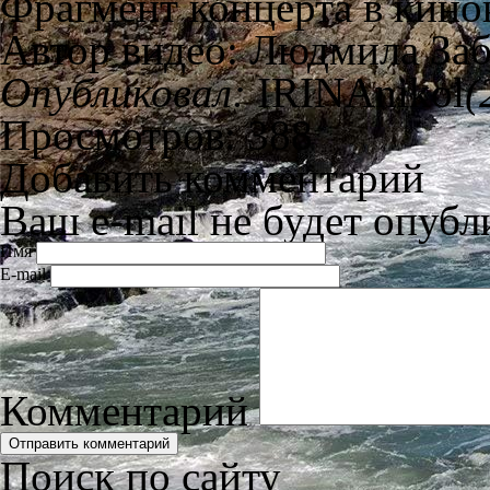
Фрагмент концерта в кинок
Автор видео: Людмила За
Опубликовал:
IRINAnikol
(
Просмотров: 388
Добавить комментарий
Ваш e-mail не будет опубл
Имя
E-mail
Комментарий
Поиск по сайту