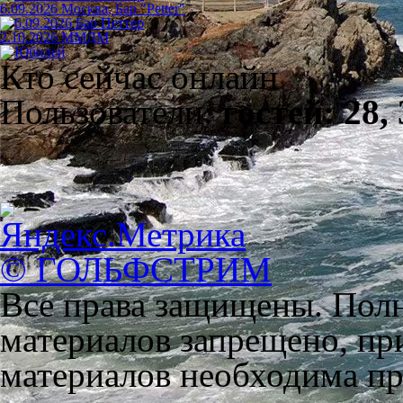
6.09.2026 Москва, Бар "Petter"
2.10.2026 ММДМ
Кто сейчас онлайн
Пользователи:
гостей: 28,
© ГОЛЬФСТРИМ
Все права защищены. Полн
материалов запрещено, пр
материалов необходима пря