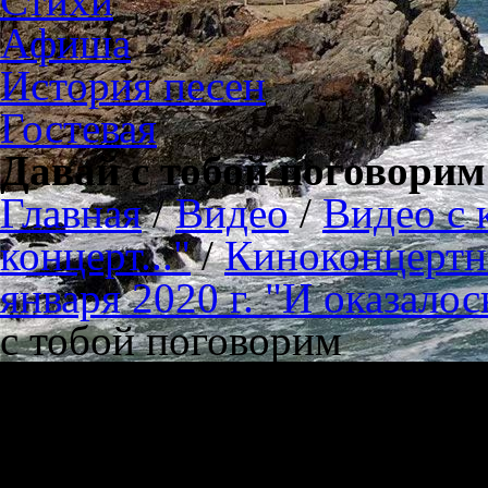
Стихи
Афиша
История песен
Гостевая
Давай с тобой поговорим
Главная
/
Видео
/
Видео с 
концерт..."
/
Киноконцертн
января 2020 г. "И оказало
с тобой поговорим