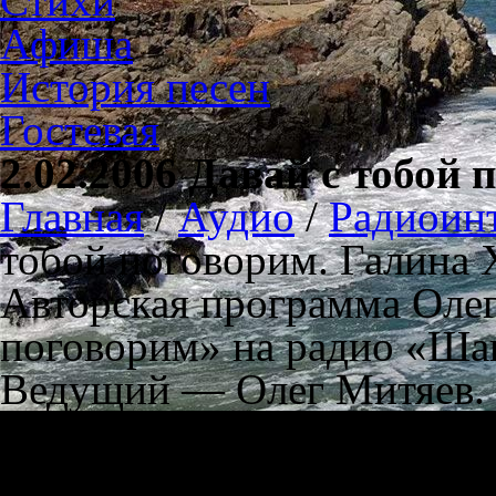
Стихи
Афиша
История песен
Гостевая
2.02.2006 Давай с тобой
Главная
/
Аудио
/
Радиоин
тобой поговорим. Галина
Авторская программа Олег
поговорим» на радио «Шан
Ведущий — Олег Митяев. 