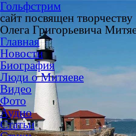
Гольфстрим
сайт посвящен творчеству
Олега Григорьевича Митя
Главная
Новости
Биография
Люди о Митяеве
Видео
Фото
Аудио
Статьи