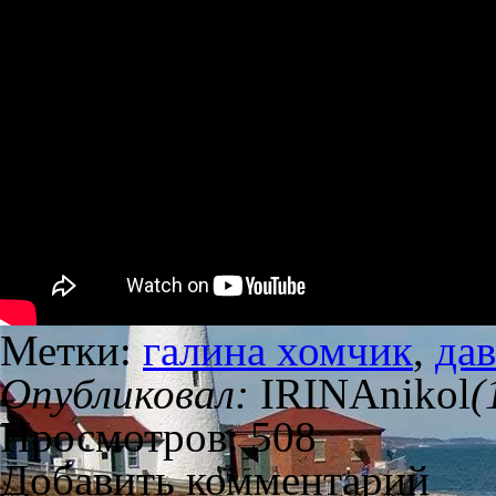
Метки:
галина хомчик
,
дав
Опубликовал:
IRINAnikol
(
Просмотров: 508
Добавить комментарий