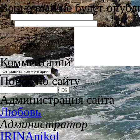
Ваш e-mail не будет опубл
Имя
E-mail
Комментарий
Поиск по сайту
Администрация сайта
Любовь
Администратор
IRINAnikol