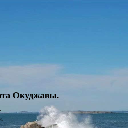
ата Окуджавы.
.
ы.