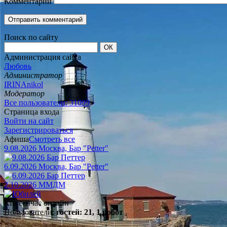
Комментарий
Поиск по сайту
Администрация сайта
Любовь
Администратор
IRINAnikol
Модератор
Все пользователи: 31099
Страница входа
Войти на сайт
Зарегистрироваться
Афиша
Смотреть все
9.08.2026 Москва, Бар "Petter"
6.09.2026 Москва, Бар "Petter"
2.10.2026 ММДМ
Кто сейчас онлайн
Пользователи:
гостей: 21, 1 робот