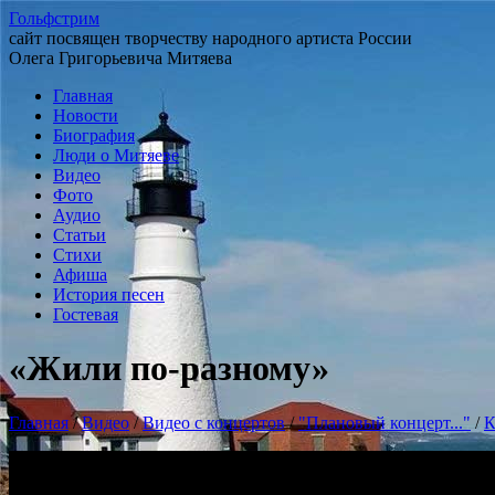
Гольфстрим
сайт посвящен творчеству народного артиста России
Олега Григорьевича Митяева
Главная
Новости
Биография
Люди о Митяеве
Видео
Фото
Аудио
Статьи
Стихи
Афиша
История песен
Гостевая
«Жили по-разному»
Главная
/
Видео
/
Видео с концертов
/
"Плановый концерт..."
/
К