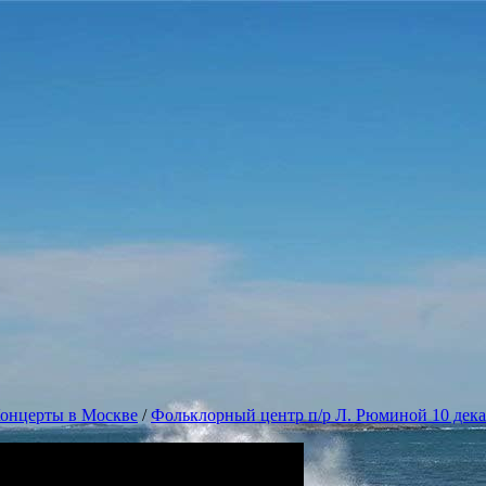
онцерты в Москве
/
Фольклорный центр п/р Л. Рюминой 10 дека