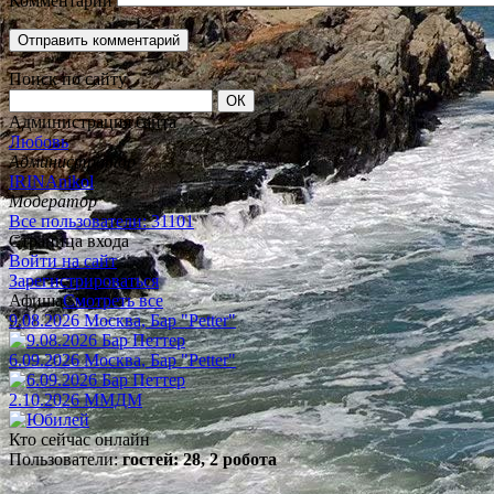
Комментарий
Поиск по сайту
Администрация сайта
Любовь
Администратор
IRINAnikol
Модератор
Все пользователи: 31101
Страница входа
Войти на сайт
Зарегистрироваться
Афиша
Смотреть все
9.08.2026 Москва, Бар "Petter"
6.09.2026 Москва, Бар "Petter"
2.10.2026 ММДМ
Кто сейчас онлайн
Пользователи:
гостей: 28, 2 робота