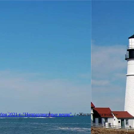
бря 2021 г. "Непраздничные вещи".
/
«Жили по-разному»