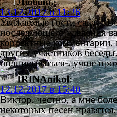
Любовь
:
13.12.2017 в 11:26
Уважаемые гости сайта! В
последующего удаления ва
корректные комментарии,
других участников беседы
подписываться-лучше про
IRINAnikol
:
12.12.2017 в 15:40
Виктор, честно, а мне бол
некоторых песен нравятся.