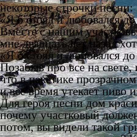
некоторые строчки песни:
«Я б стоял и любовался до
Вместе с нашим участков
мне двадцать лет назад хот
«Я б стоял и любовался до
Позабыв про все на свете, 
что в пакетике прозрачном
и все время утекает пиво и
Для героя песни дом краси
почему участковый долже
потом, вы видели такой г