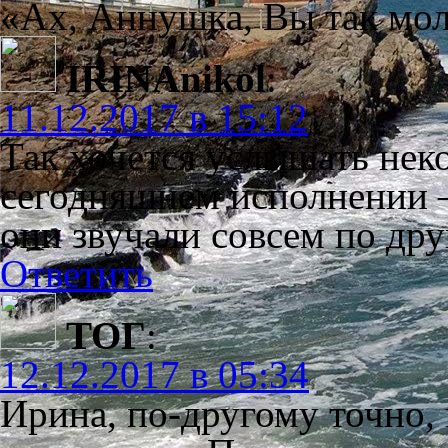
«Ах, Аннушка, Вы так м
IRINAnikol
:
11.12.2017 в 15:12
Так хочется услышать неко
сегодняшнем исполнении 
они звучали совсем по др
Ответить
ТОГ
:
12.12.2017 в 05:34
Ирина, по-другому точно, 