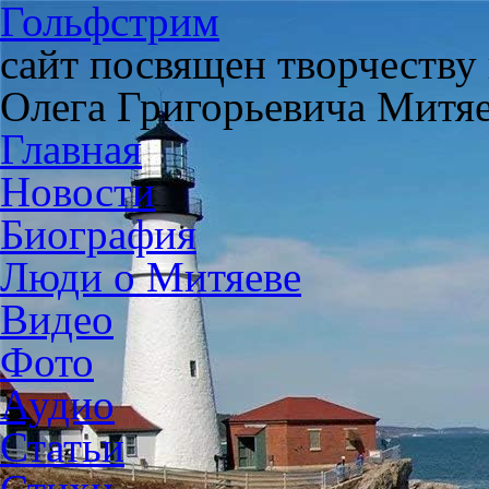
Гольфстрим
сайт посвящен творчеству
Олега Григорьевича Митя
Главная
Новости
Биография
Люди о Митяеве
Видео
Фото
Аудио
Статьи