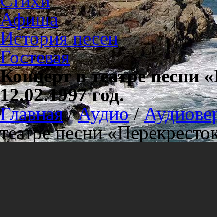
Стихи
Афиша
История песен
Гостевая
Концерт в театре песни 
12.02.1997 год.
Главная
/
Аудио
/
Аудиове
театре песни «Перекресток