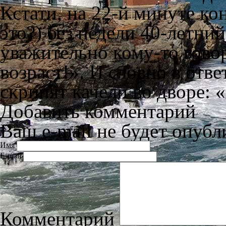
Кстати, на 22-й минуте ко
это?) без недели 40-летни
уважительно кому-то говор
возраст!». И словно в отве
скрипят качели во дворе: 
Добавить комментарий
Ваш e-mail не будет опубл
Имя
E-mail
Комментарий