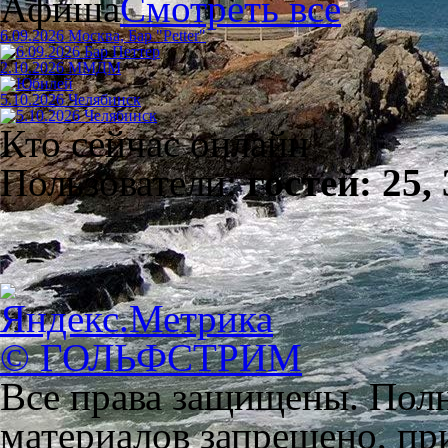
Афиша
Смотреть все
6.09.2026 Москва, Бар "Petter"
2.10.2026 ММДМ
5.10.2026 Челябинск
Кто сейчас онлайн
Пользователи:
гостей: 25,
© ГОЛЬФСТРИМ
Все права защищены. Полн
материалов запрещено, пр