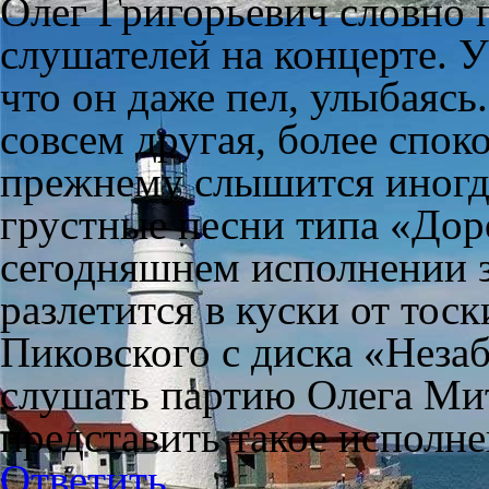
Олег Григорьевич словно 
слушателей на концерте. У
что он даже пел, улыбаясь
совсем другая, более спок
прежнему слышится иногда
грустные песни типа «Дор
сегодняшнем исполнении зв
разлетится в куски от тос
Пиковского с диска «Нез
слушать партию Олега Мит
представить такое исполне
Ответить