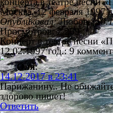
концерта в театре песни «
Москва, 12 февраля 1997 г
Опубликовал:
Любовь
(10.
Просмотров: 2 259
Концерт в театре песни «П
12.02.1997 год.: 9 коммен
Оля
:
14.12.2017 в 23:41
Парижанину.. Не обижайт
здорово пишет!
Ответить