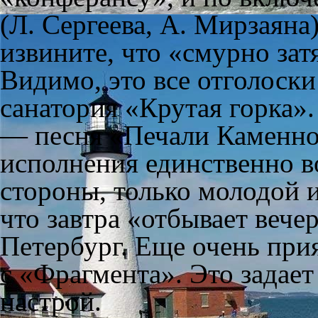
(Л. Сергеева, А. Мирзаяна)
извините, что «смурно зат
Видимо, это все отголоски
санатория «Крутая горка».
— песня «Печали Каменног
исполнения единственно в
стороны, только молодой и
что завтра «отбывает вече
Петербург. Еще очень прия
с «Фрагмента». Это задае
настрой.