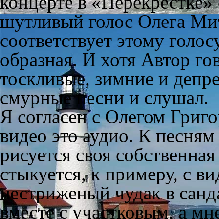
концерте в «Перекрестке»
шутливый голос Олега Мит
соответствует этому голос
образная. И хотя Автор гов
тоскливые, зимние и депр
смурные песни и слушал.
Я согласен с Олегом Григо
видео это аудио. К песням
рисуется своя собственная
стыкуется, к примеру, с в
нестриженый чудак в санд
вместе с участковым, а мне