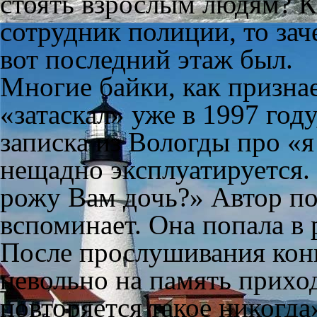
стоять взрослым людям? К
сотрудник полиции, то за
вот последний этаж был.
Многие байки, как признае
«затаскал» уже в 1997 году
записка из Вологды про «я
нещадно эксплуатируется. 
рожу Вам дочь?» Автор по
вспоминает. Она попала в
После прослушивания конц
невольно на память приход
повторяется такое никогда