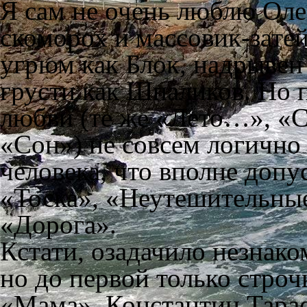
Я сам не очень люблю Олег
скоморох и массовик-затей
угрюм как Блок, надрывен 
грусти как Шпаликов. Но 
любви (те же «Лето…», «С
«Сон») не совсем логично
человека, что вполне допу
«Тоска», «Неутешительные
«Дорога».
Кстати, озадачило незнако
но до первой только строчк
«Мама». Константин Тарас