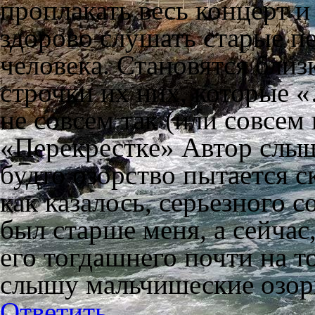
проплакать весь концерт и
здорово слушать старые п
человека. Становятся бли
строчки их них, которые 
не совсем так (или совсем 
«Перекрестке» Автор слыш
будто озорство пытается с
как казалось, серьезного 
был старше меня, а сейчас
его тогдашнего почти на то
слышу мальчишеские озорн
Ответить