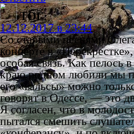
ТОГ
:
12.12.2017 в 23:44
Со старыми песнями Олег
концерте в «Перекрестке»,
особая связь. Как пелось в
краю родном любили мы п
его «вальсы» можно тольк
говорят в Одессе, — это д
Я согласен, что в молодо
пытался смешить слушател
«конферансу», и по вклю