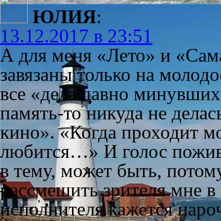
ЮЛИЯ
:
13.12.2017 в 23:51
А для меня «Лето» и «Сам
завязаны только на молодо
все «дела давно минувших 
память-то никуда не делась
кино». «Когда проходит м
любится…» И голос пожив
в тему, может быть, пото
рассмешить зрителя мне в
исполнителя кажется нар