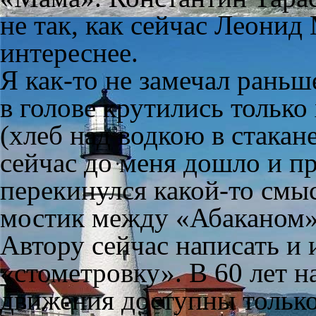
не так, как сейчас Леонид
интереснее.
Я как-то не замечал раньш
в голове крутились тольк
(хлеб над водкою в стакане,
сейчас до меня дошло и п
перекинулся какой-то см
мостик между «Абаканом»
Автору сейчас написать и 
«стометровку». В 60 лет 
движения доступны только