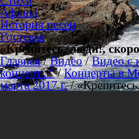
Стихи
Афиша
История песен
Гостевая
«Крепитесь, люди!, скоро
Главная
/
Видео
/
Видео с 
концерт..."
/
Концерты в М
марта 2017 г.
/
«Крепитесь,