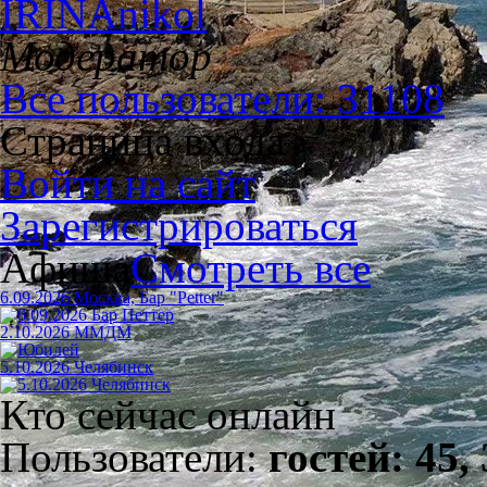
IRINAnikol
Модератор
Все пользователи: 31108
Страница входа
Войти на сайт
Зарегистрироваться
Афиша
Смотреть все
6.09.2026 Москва, Бар "Petter"
2.10.2026 ММДМ
5.10.2026 Челябинск
Кто сейчас онлайн
Пользователи:
гостей: 45,