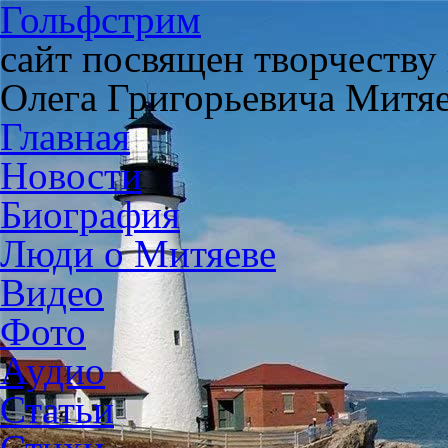
Гольфстрим
сайт посвящен творчеству
Олега Григорьевича Митя
Главная
Новости
Биография
Люди о Митяеве
Видео
Фото
Аудио
Статьи