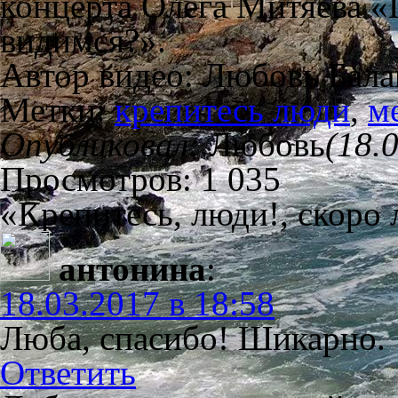
концерта Олега Митяева «
видимся?».
Автор видео: Любовь Бала
Метки:
крепитесь люди
,
м
Опубликовал:
Любовь
(18.
Просмотров: 1 035
«Крепитесь, люди!, скоро
антонина
:
18.03.2017 в 18:58
Люба, спасибо! Шикарно.
Ответить