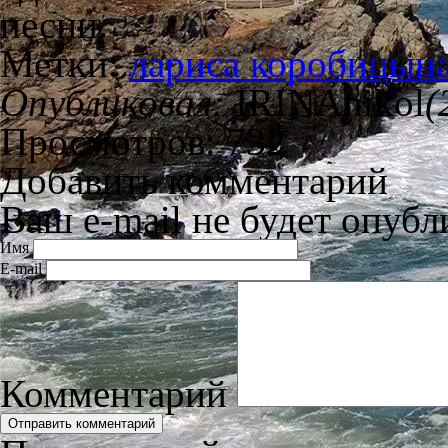
песни.
Метки:
лариса коробицын
Опубликовал:
IRINAnikol
(
Просмотров: 732
Добавить комментарий
Ваш e-mail не будет опубл
Имя
E-mail
Комментарий