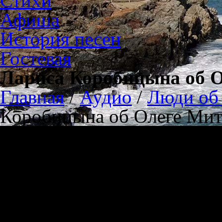
Стихи
Афиша
История песен
Гостевая
Лариса Коробицына об О
Главная
/
Аудио
/
Люди об 
Коробицына об Олеге Мит