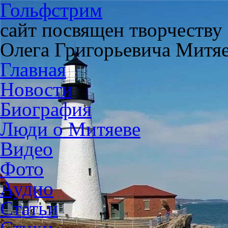
Гольфстрим
сайт посвящен творчеству
Олега Григорьевича Митя
Главная
Новости
Биография
Люди о Митяеве
Видео
Фото
Аудио
Статьи