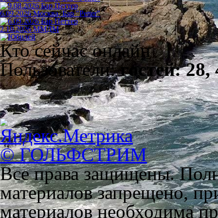
6.09.2026 Москва, Бар "Petter"
2.10.2026 ММДМ
Кто сейчас онлайн
Пользователи:
гостей: 28,
© ГОЛЬФСТРИМ
Все права защищены. Полн
материалов запрещено, пр
материалов необходима пря