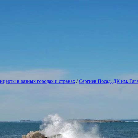
нцерты в разных городах и странах
/
Сергиев Посад, ДК им. Гага