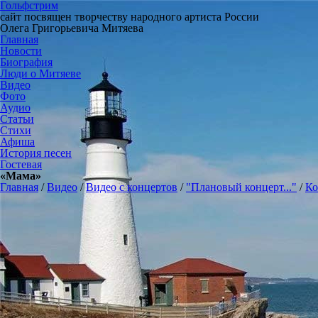
Гольфстрим
сайт посвящен творчеству народного артиста России
Олега Григорьевича Митяева
Главная
Новости
Биография
Люди о Митяеве
Видео
Фото
Аудио
Статьи
Стихи
Афиша
История песен
Гостевая
«Мама»
Главная
/
Видео
/
Видео с концертов
/
"Плановый концерт..."
/
Ко