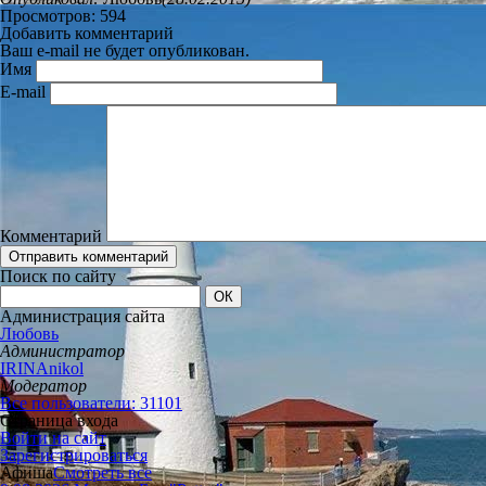
Просмотров: 594
Добавить комментарий
Ваш e-mail не будет опубликован.
Имя
E-mail
Комментарий
Поиск по сайту
Администрация сайта
Любовь
Администратор
IRINAnikol
Модератор
Все пользователи: 31101
Страница входа
Войти на сайт
Зарегистрироваться
Афиша
Смотреть все