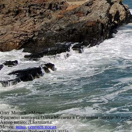
Олег Митяев. «Мама»
Фрагмент концерта Олега Митяева в Сергиевом Посаде 30 ноября
Автор видео: Л.Балашева.
Метки:
мама
,
сергиев посад
Опубликовал:
Любовь
(28.02.2015)