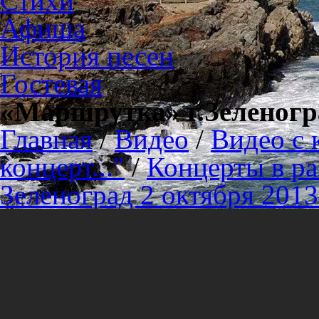
Стихи
Афиша
История песен
Гостевая
«Маршрутка» г.Зеленогр
Главная
/
Видео
/
Видео с 
концерт..."
/
Концерты в ра
Зеленоград 2 октября 2013