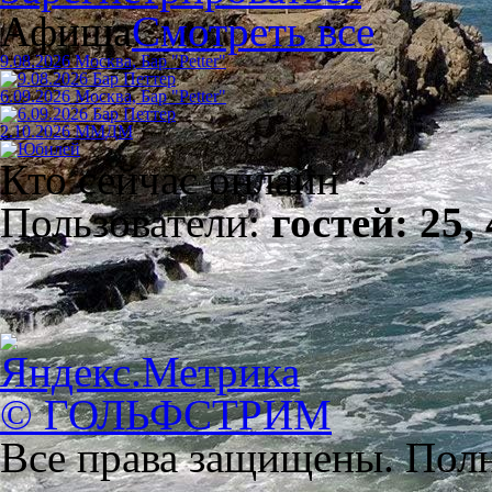
Афиша
Смотреть все
9.08.2026 Москва, Бар "Petter"
6.09.2026 Москва, Бар "Petter"
2.10.2026 ММДМ
Кто сейчас онлайн
Пользователи:
гостей: 25,
© ГОЛЬФСТРИМ
Все права защищены. Полн