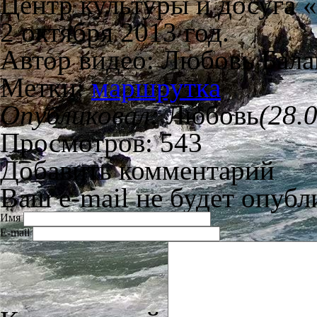
Центр культуры и досуга 
2 октября 2013 год.
Автор видео: Любовь Бал
Метки:
маршрутка
Опубликовал:
Любовь
(28.
Просмотров: 543
Добавить комментарий
Ваш e-mail не будет опубл
Имя
E-mail