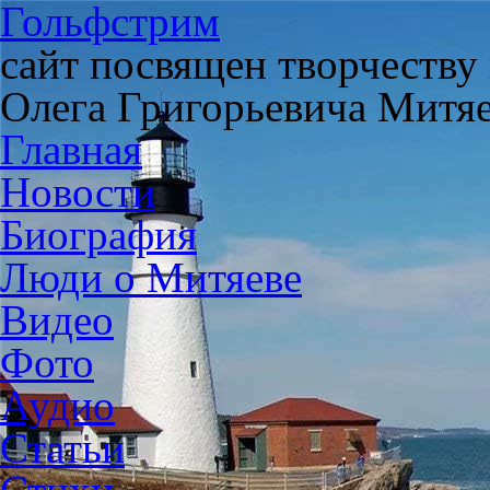
Гольфстрим
сайт посвящен творчеству
Олега Григорьевича Митя
Главная
Новости
Биография
Люди о Митяеве
Видео
Фото
Аудио
Статьи