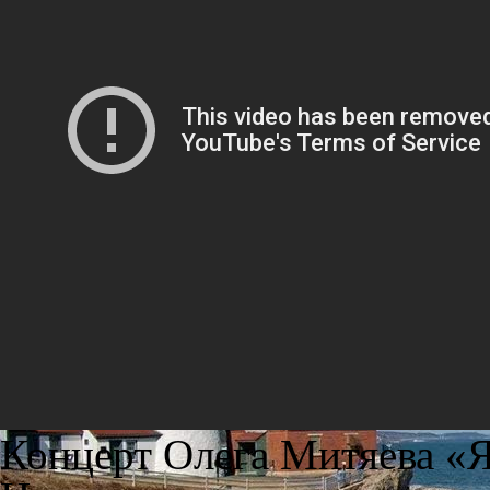
Концерт Олега Митяева «Я