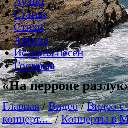
Аудио
Статьи
Стихи
Афиша
История песен
Гостевая
«На перроне разлук
Главная
/
Видео
/
Видео с
концерт..."
/
Концерты в М