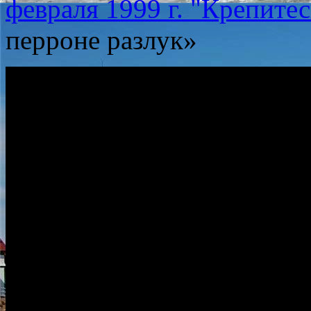
февраля 1999 г. "Крепитес
перроне разлук»