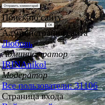
Поиск по сайту
Администрация сайта
Любовь
Администратор
IRINAnikol
Модератор
Все пользователи: 31106
Страница входа