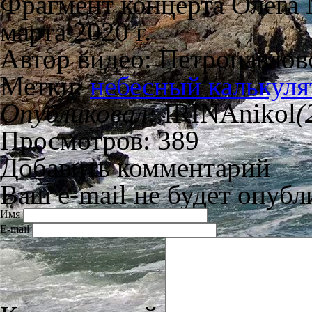
Фрагмент концерта Олега 
марта 2020 г.
Автор видео: Петропавлов
Метки:
небесный калькуля
Опубликовал:
IRINAnikol
(
Просмотров: 389
Добавить комментарий
Ваш e-mail не будет опубл
Имя
E-mail