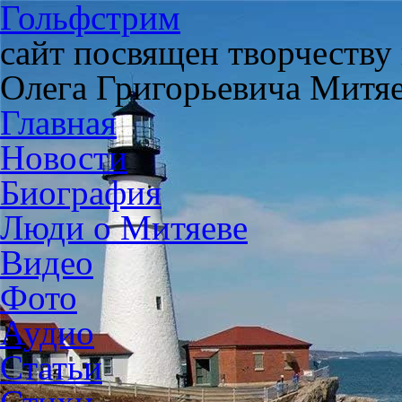
Гольфстрим
сайт посвящен творчеству
Олега Григорьевича Митя
Главная
Новости
Биография
Люди о Митяеве
Видео
Фото
Аудио
Статьи