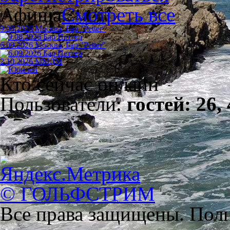
Афиша
Смотреть все
9.08.2026 Москва, Бар "Petter"
6.09.2026 Москва, Бар "Petter"
2.10.2026 ММДМ
Кто сейчас онлайн
Пользователи:
гостей: 26,
© ГОЛЬФСТРИМ
Все права защищены. Полн