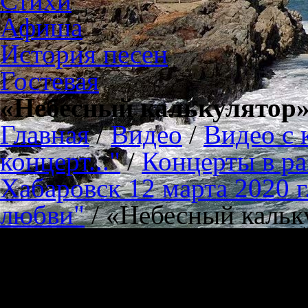
Стихи
Афиша
История песен
Гостевая
«Небесный калькулятор».
Главная
/
Видео
/
Видео с 
концерт..."
/
Концерты в ра
Хабаровск 12 марта 2020 г
любви"
/
«Небесный кальку