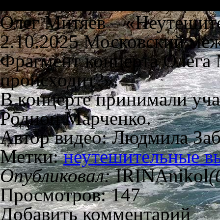
Олег Митяев – «Неутешит
2.10.2025 Московский ме
Фрагмент концерта Олега 
происходит?».
В концерте принимали уч
Родион Марченко.
Автор видео: Людмила За
Метки:
неутешительные в
Опубликовал:
IRINAnikol
(
Просмотров: 147
Добавить комментарий