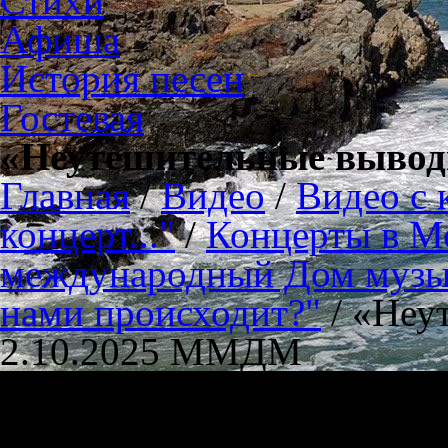
Стихи
Афиша
История песен
Гостевая
«Неутешительные вывод
Главная
/
Видео
/
Видео с 
концерт..."
/
Концерты в М
международный Дом музыки
нами происходит?"
/
«Неу
2.10.2025 ММДМ