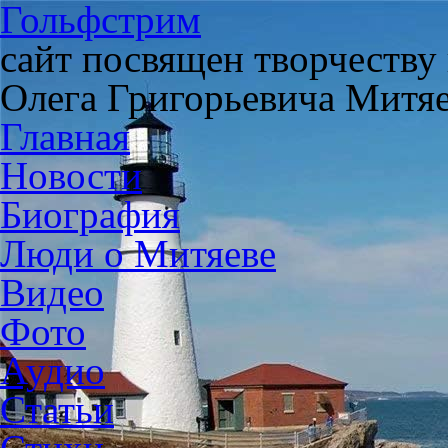
Гольфстрим
сайт посвящен творчеству
Олега Григорьевича Митя
Главная
Новости
Биография
Люди о Митяеве
Видео
Фото
Аудио
Статьи