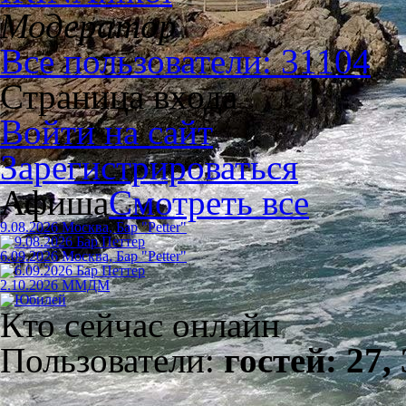
Модератор
Все пользователи: 31104
Страница входа
Войти на сайт
Зарегистрироваться
Афиша
Смотреть все
9.08.2026 Москва, Бар "Petter"
6.09.2026 Москва, Бар "Petter"
2.10.2026 ММДМ
Кто сейчас онлайн
Пользователи:
гостей: 27,