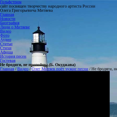
Гольфстрим
сайт посвящен творчеству народного артиста России
Олега Григорьевича Митяева
Главная
Новости
Биография
Люди о Митяеве
Видео
Фото
Аудио
Статьи
Стихи
Афиша
История песен
Гостевая
Не бродяги, не пропойцы (Б. Окуджава)
Главная
/
Видео
/
Олег Митяев поёт чужие песни
/
Не бродяги, н