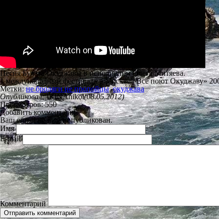
Песня Булата Окуджавы в исполнении Олега Митяева.
1 международный фестиваль в Москве «Все поют Окуджаву» 200
Метки:
не бродяги не пропойцы
,
окуджава
Опубликовал:
IRINAnikol
(08.05.2012)
Просмотров: 550
Добавить комментарий
Ваш e-mail не будет опубликован.
Имя
E-mail
Комментарий