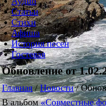
Аудио
Статьи
Стихи
Афиша
История песен
Гостевая
Обновление от 1.02.
Главная
/
Новости
/
Обнов
В альбом
«Совместные фо