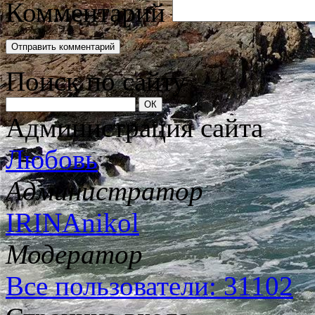
Комментарий
Поиск по сайту
Администрация сайта
Любовь
Администратор
IRINAnikol
Модератор
Все пользователи: 31102