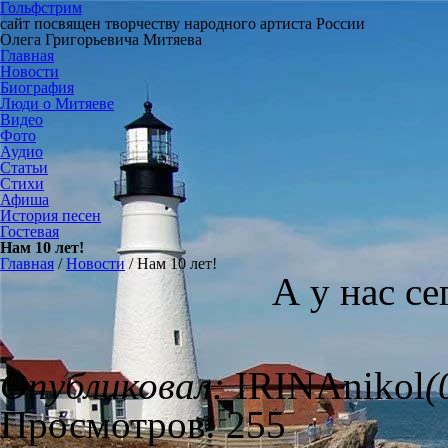
Гольфстрим
сайт посвящен творчеству народного артиста России
Олега Григорьевича Митяева
Главная
Новости
Биография
Люди о Митяеве
Видео
Фото
Аудио
Статьи
Стихи
Афиша
История песен
Гостевая
Нам 10 лет!
Главная
/
Новости
/
Нам 10 лет!
А у нас с
Опубликовал:
IRINAnikol
(
Просмотров: 255