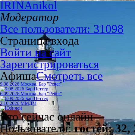
IRINAnikol
Модератор
Все пользователи: 31098
Страница входа
Войти на сайт
Зарегистрироваться
Афиша
Смотреть все
9.08.2026 Москва, Бар "Petter"
6.09.2026 Москва, Бар "Petter"
2.10.2026 ММДМ
Кто сейчас онлайн
Пользователи:
гостей: 32,