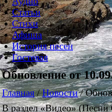
Аудио
Статьи
Стихи
Афиша
История песен
Гостевая
Обновление от 10.09
Главная
/
Новости
/
Обнов
В раздел «Видео» (Песни 