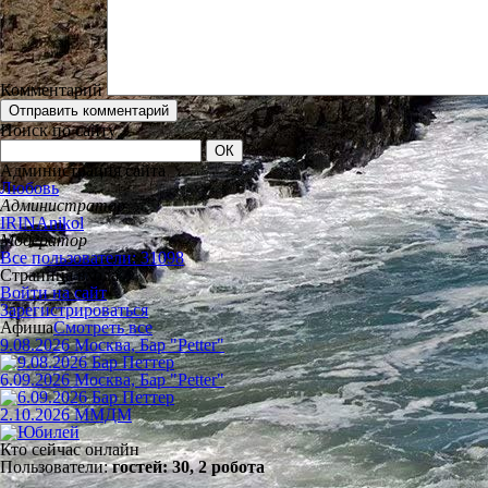
Комментарий
Поиск по сайту
Администрация сайта
Любовь
Администратор
IRINAnikol
Модератор
Все пользователи: 31098
Страница входа
Войти на сайт
Зарегистрироваться
Афиша
Смотреть все
9.08.2026 Москва, Бар "Petter"
6.09.2026 Москва, Бар "Petter"
2.10.2026 ММДМ
Кто сейчас онлайн
Пользователи:
гостей: 30, 2 робота