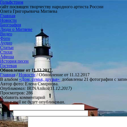
Гольфстрим
сайт посвящен творчеству народного артиста России
Олега Григорьевича Митяева
Главная
Новости
Биография
Люди о Митяеве
Видео
Фото
Аудио
Статьи
Стихи
Афиша
История песен
Гостевая
Обновление от 11.12.2017
Главная
/
Новости
/
Обновление от 11.12.2017
В альбом
«Дом, семья, друзья»
добавлены 21 фотографии с запи
Автор фото: Елена Смирнова.
Опубликовал:
IRINAnikol
(11.12.2017)
Просмотров: 286
Добавить комментарий
Ваш e-mail не будет опубликован.
Имя
E-mail