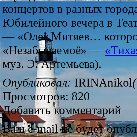
концертов в разных город
Юбилейного вечера в Теат
— «Олег Митяев… котором
«Незабываемоё» —
«Тиха
муз. Э. Артемьева).
Опубликовал:
IRINAnikol
Просмотров: 820
Добавить комментарий
Ваш e-mail не будет опубл