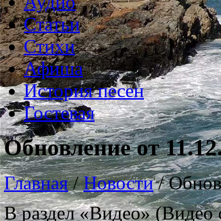
Аудио
Статьи
Стихи
Афиша
История песен
Гостевая
Обновление от 11.12
Главная
/
Новости
/
Обнов
В раздел «Видео» (Видео 