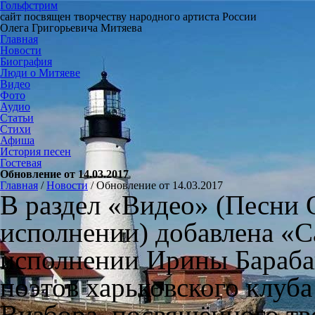
Гольфстрим
сайт посвящен творчеству народного артиста России
Олега Григорьевича Митяева
Главная
Новости
Биография
Люди о Митяеве
Видео
Фото
Аудио
Статьи
Стихи
Афиша
История песен
Гостевая
Обновление от 14.03.2017
Главная
/
Новости
/
Обновление от 14.03.2017
В раздел «Видео» (Песни 
исполнении) добавлена «С
исполнении Ирины Бараба
поэтов харьковского клуб
Визбора, посвящённого тв