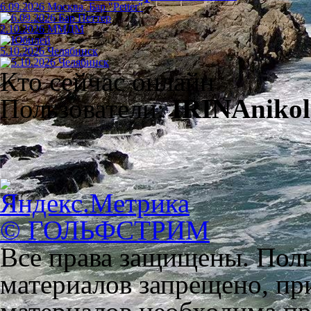
6.09.2026 Москва, Бар "Petter"
2.10.2026 ММДМ
5.10.2026 Челябинск
Кто сейчас онлайн
Пользователи:
IRINAnikol,
© ГОЛЬФСТРИМ
Все права защищены. Полн
материалов запрещено, пр