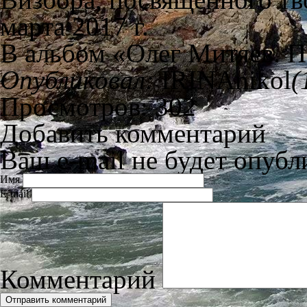
марта 2017 г.
В альбом «Олег Митяев. П
Опубликовал:
IRINAnikol
(
Просмотров: 302
Добавить комментарий
Ваш e-mail не будет опубл
Имя
E-mail
Комментарий