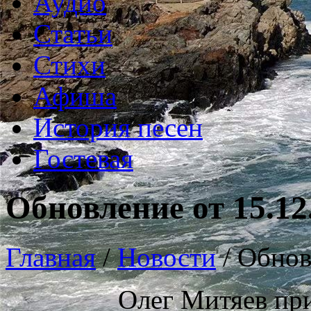
Аудио
Статьи
Стихи
Афиша
История песен
Гостевая
Обновление от 15.12
Главная
/
Новости
/
Обнов
Олег Митяев при