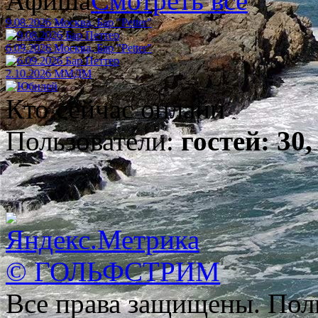
Афиша
Смотреть все
9.08.2026 Москва, Бар "Petter"
6.09.2026 Москва, Бар "Petter"
2.10.2026 ММДМ
Кто сейчас онлайн
Пользователи:
гостей: 30,
© ГОЛЬФСТРИМ
Все права защищены. Пол