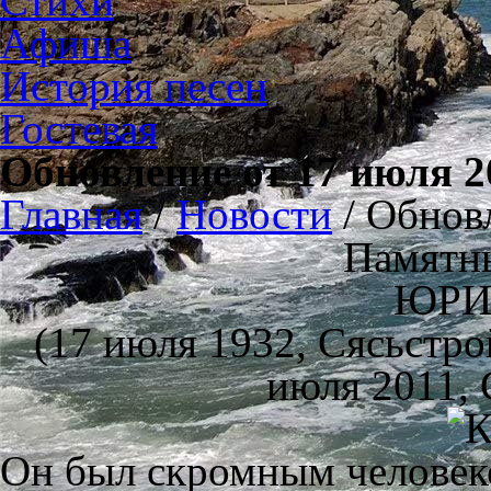
Стихи
Афиша
История песен
Гостевая
Обновление от 17 июля 20
Главная
/
Новости
/
Обновл
Памятны
ЮРИ
(17 июля 1932, Сясьстр
июля 2011, 
Он был скромным человеко