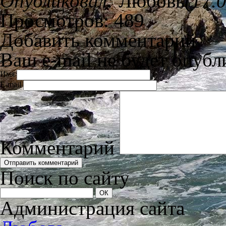
Опубликовал:
Любовь
(17.
Просмотров: 489
Добавить комментарий
Ваш e-mail не будет опубл
Имя
E-mail
Комментарий
Поиск по сайту
Администрация сайта