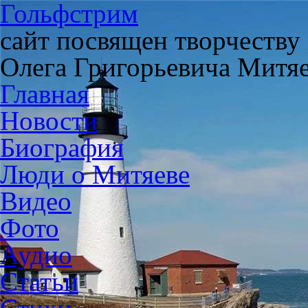
Гольфстрим
сайт посвящен творчеству
Олега Григорьевича Митя
Главная
Новости
Биография
Люди о Митяеве
Видео
Фото
Аудио
Статьи