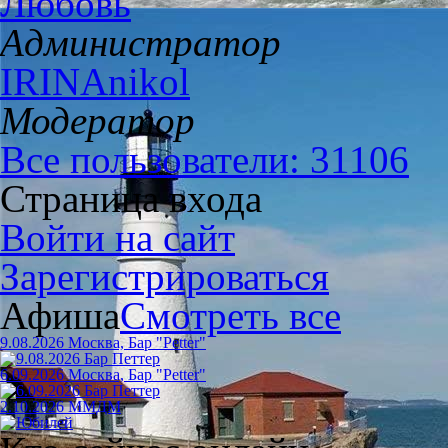
Любовь
Администратор
IRINAnikol
Модератор
Все пользователи: 31106
Страница входа
Войти на сайт
Зарегистрироваться
Афиша
Смотреть все
9.08.2026 Москва, Бар "Petter"
6.09.2026 Москва, Бар "Petter"
2.10.2026 ММДМ