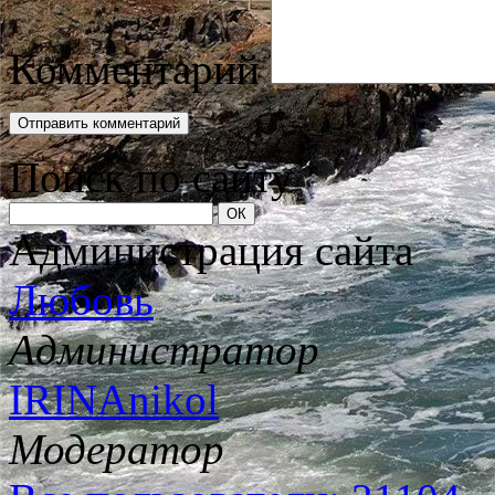
Комментарий
Поиск по сайту
Администрация сайта
Любовь
Администратор
IRINAnikol
Модератор