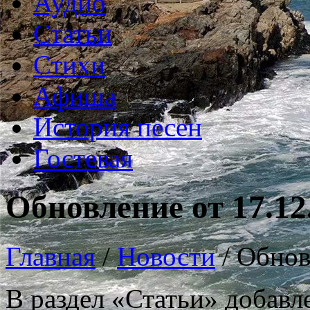
Аудио
Статьи
Стихи
Афиша
История песен
Гостевая
Обновление от 17.12
Главная
/
Новости
/
Обнов
В раздел «Статьи» добавл