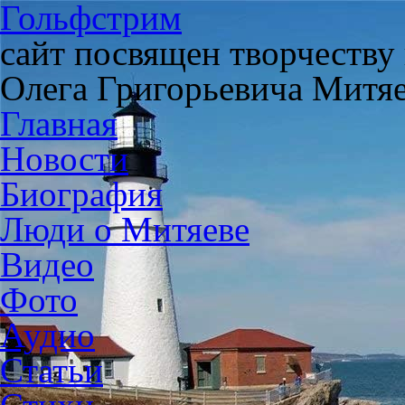
Гольфстрим
сайт посвящен творчеству
Олега Григорьевича Митя
Главная
Новости
Биография
Люди о Митяеве
Видео
Фото
Аудио
Статьи