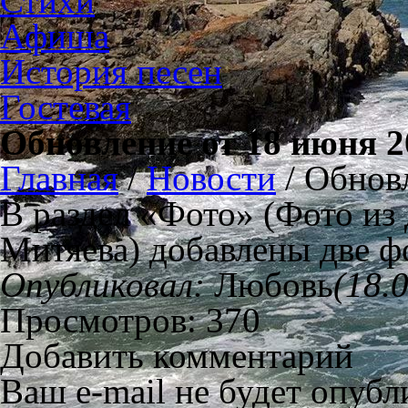
Стихи
Афиша
История песен
Гостевая
Обновление от 18 июня 2
Главная
/
Новости
/
Обновл
В раздел «Фото» (Фото из
Митяева) добавлены две ф
Опубликовал:
Любовь
(18.
Просмотров: 370
Добавить комментарий
Ваш e-mail не будет опубл