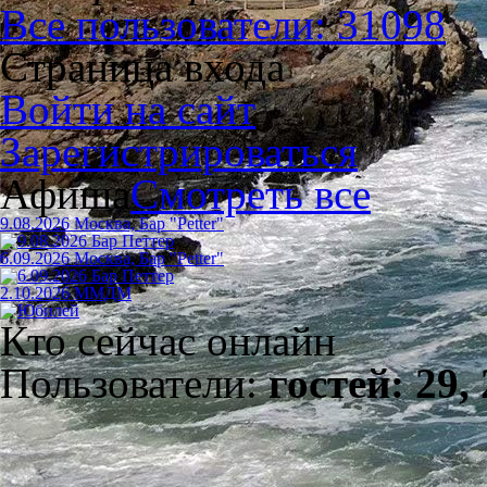
Все пользователи: 31098
Страница входа
Войти на сайт
Зарегистрироваться
Афиша
Смотреть все
9.08.2026 Москва, Бар "Petter"
6.09.2026 Москва, Бар "Petter"
2.10.2026 ММДМ
Кто сейчас онлайн
Пользователи:
гостей: 29,