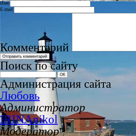
Имя
E-mail
Комментарий
Поиск по сайту
Администрация сайта
Любовь
Администратор
IRINAnikol
Модератор