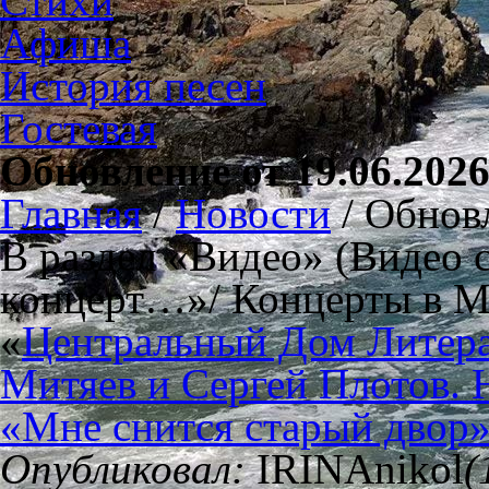
Стихи
Афиша
История песен
Гостевая
Обновление от 19.06.202
Главная
/
Новости
/
Обновл
В раздел «Видео» (Видео 
концерт…»/ Концерты в Мо
«
Центральный Дом Литерат
Митяев и Сергей Плотов. 
«Мне снится старый двор
Опубликовал:
IRINAnikol
(