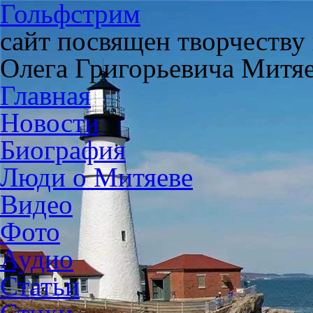
Гольфстрим
сайт посвящен творчеству
Олега Григорьевича Митя
Главная
Новости
Биография
Люди о Митяеве
Видео
Фото
Аудио
Статьи