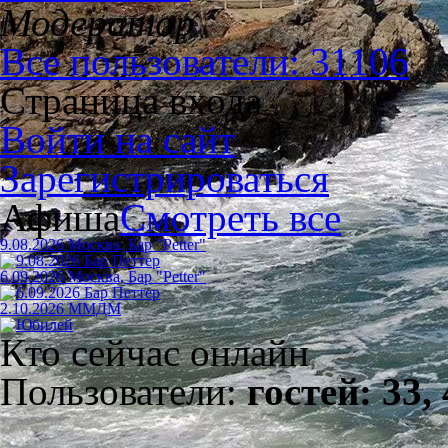
Модератор
Все пользователи: 31106
Страница входа
Войти на сайт
Зарегистрироваться
Афиша
Смотреть все
9.08.2026 Москва, Бар "Petter"
6.09.2026 Москва, Бар "Petter"
2.10.2026 ММДМ
Кто сейчас онлайн
Пользователи:
гостей: 33,