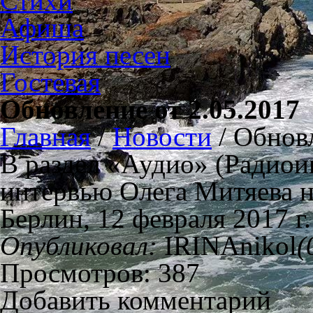
Стихи
Афиша
История песен
Гостевая
Обновление от 2.05.2017
Главная
/
Новости
/
Обновл
В раздел «Аудио» (Радиои
интервью Олега Митяева н
Берлин, 12 февраля 2017 г.
Опубликовал:
IRINAnikol
(
Просмотров: 387
Добавить комментарий