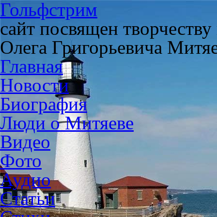
Гольфстрим
сайт посвящен творчеству
Олега Григорьевича Митя
Главная
Новости
Биография
Люди о Митяеве
Видео
Фото
Аудио
Статьи