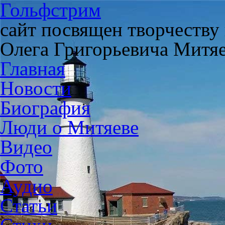
Гольфстрим
сайт посвящен творчеству
Олега Григорьевича Митя
Главная
Новости
Биография
Люди о Митяеве
Видео
Фото
Аудио
Статьи