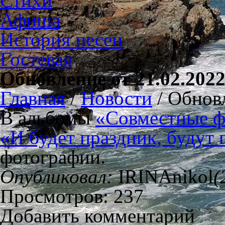
Стихи
Афиша
История песен
Гостевая
Обновление от 21.02.202
Главная
/
Новости
/
Обновл
В альбомы
«Совместные ф
«И будет праздник, будут
фотографии.
Опубликовал:
IRINAnikol
(
Просмотров: 237
Добавить комментарий