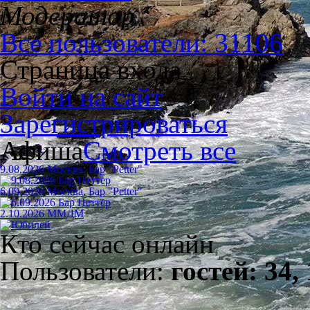
Модератор
Все пользователи: 31106
Страница входа
Войти на сайт
Зарегистрироваться
Афиша
Смотреть все
9.08.2026 Москва, Бар "Petter"
6.09.2026 Москва, Бар "Petter"
2.10.2026 ММДМ
Кто сейчас онлайн
Пользователи:
гостей: 34,