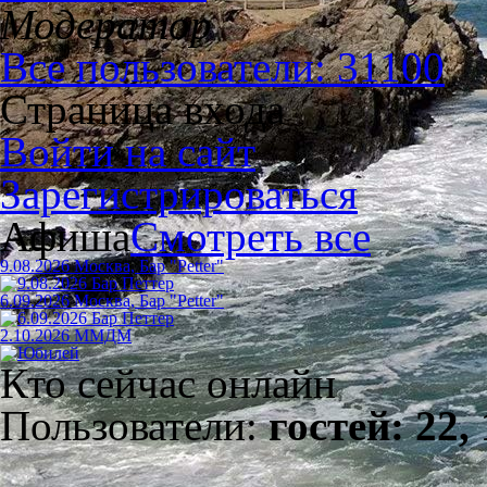
Модератор
Все пользователи: 31100
Страница входа
Войти на сайт
Зарегистрироваться
Афиша
Смотреть все
9.08.2026 Москва, Бар "Petter"
6.09.2026 Москва, Бар "Petter"
2.10.2026 ММДМ
Кто сейчас онлайн
Пользователи:
гостей: 22,