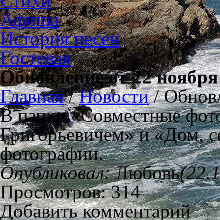
Стихи
Афиша
История песен
Гостевая
Обновление от 22 ноября 
Главная
/
Новости
/
Обновл
В папки «Совместные фот
Григорьевичем» и «Дом, с
фотографии.
Опубликовал:
Любовь
(22.
Просмотров: 314
Добавить комментарий