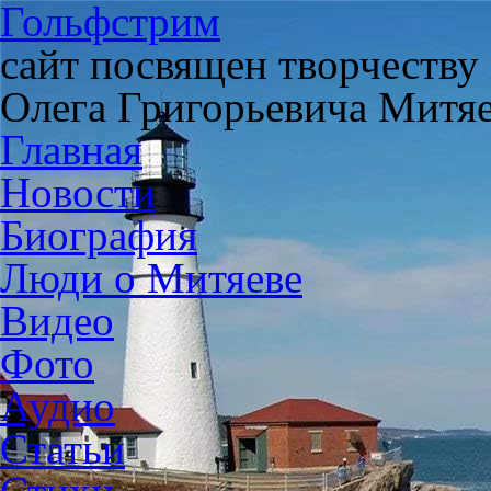
Гольфстрим
сайт посвящен творчеству
Олега Григорьевича Митя
Главная
Новости
Биография
Люди о Митяеве
Видео
Фото
Аудио
Статьи