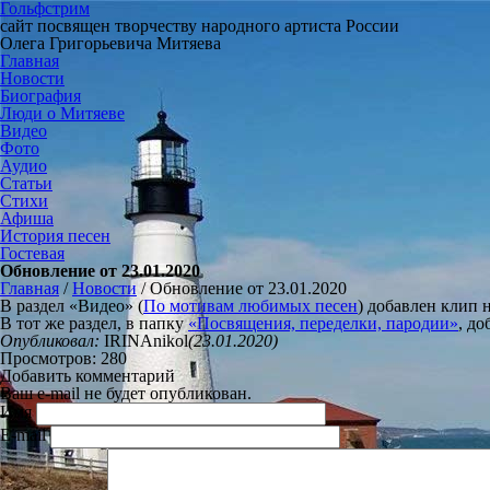
Гольфстрим
сайт посвящен творчеству народного артиста России
Олега Григорьевича Митяева
Главная
Новости
Биография
Люди о Митяеве
Видео
Фото
Аудио
Статьи
Стихи
Афиша
История песен
Гостевая
Обновление от 23.01.2020
Главная
/
Новости
/
Обновление от 23.01.2020
В раздел «Видео» (
По мотивам любимых песен
) добавлен клип
В тот же раздел, в папку
«Посвящения, переделки, пародии»
, д
Опубликовал:
IRINAnikol
(23.01.2020)
Просмотров: 280
Добавить комментарий
Ваш e-mail не будет опубликован.
Имя
E-mail