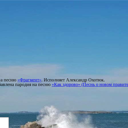
 на песню
«Фрагмент»
. Исполняет Александр Охотюк.
обавлена пародия на песню
«Как здорово» (Песнь о новом правите