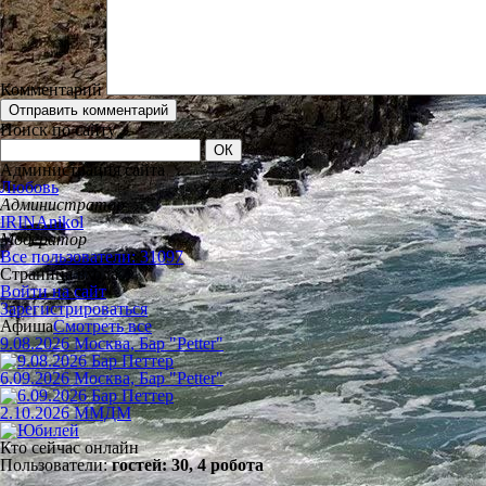
Комментарий
Поиск по сайту
Администрация сайта
Любовь
Администратор
IRINAnikol
Модератор
Все пользователи: 31097
Страница входа
Войти на сайт
Зарегистрироваться
Афиша
Смотреть все
9.08.2026 Москва, Бар "Petter"
6.09.2026 Москва, Бар "Petter"
2.10.2026 ММДМ
Кто сейчас онлайн
Пользователи:
гостей: 30, 4 робота