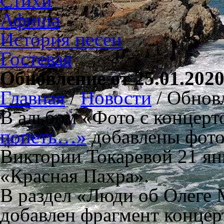
Стихи
Афиша
История песен
Гостевая
Обновление от 25.01.202
Главная
/
Новости
/
Обновл
В альбом «Фото с концерт
попеть…»
добавлены фото
Виктории Токаревой 21 ян
«Красная Пахра».
В раздел «Люди об Олеге 
добавлен фрагмент концер