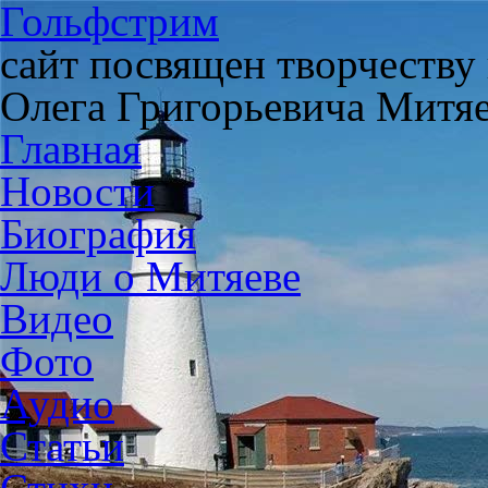
Гольфстрим
сайт посвящен творчеству
Олега Григорьевича Митя
Главная
Новости
Биография
Люди о Митяеве
Видео
Фото
Аудио
Статьи