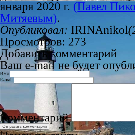
января 2020 г.
(Павел Пико
Митяевым)
.
Опубликовал:
IRINAnikol
(
Просмотров: 273
Добавить комментарий
Ваш e-mail не будет опубл
Имя
E-mail
Комментарий