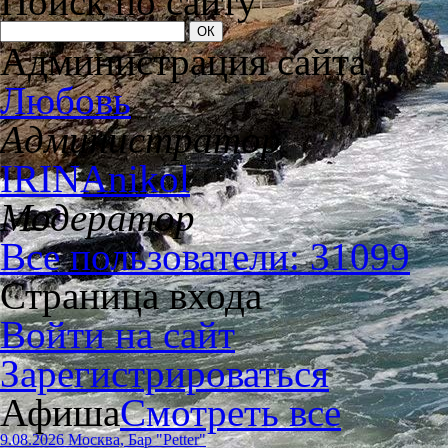
Поиск по сайту
Администрация сайта
Любовь
Администратор
IRINAnikol
Модератор
Все пользователи: 31099
Страница входа
Войти на сайт
Зарегистрироваться
Афиша
Смотреть все
9.08.2026 Москва, Бар "Petter"