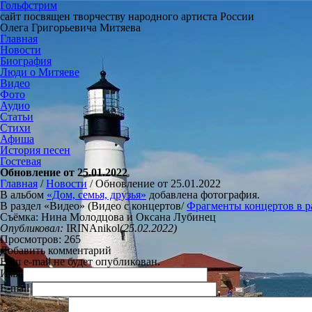
Гольфстрим
сайт посвящен творчеству народного артиста России
Олега Григорьевича Митяева
Главная
Новости
Биография
Люди о Митяеве
Видео
Фото
Аудио
Статьи
Стихи
Афиша
История песен
Гостевая
Обновление от 25.01.2022
Главная
/
Новости
/
Обновление от 25.01.2022
В альбом
«Дом, семья, друзья»
добавлена фотография.
В раздел «Видео» (Видео с концертов/
Фрагменты концертов в р
Съёмка: Нина Молодцова и Оксана Лубинец
Опубликовал:
IRINAnikol
(25.02.2022)
Просмотров: 265
Добавить комментарий
Ваш e-mail не будет опубликован.
Имя
E-mail