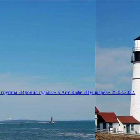
 группы «Ирония судьбы» в Арт-Кафе «Пушкарёв» 25.02.2022.