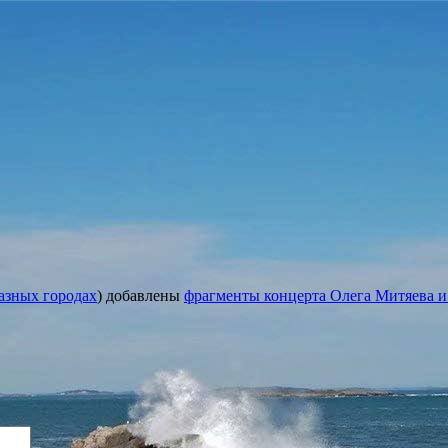
азных городах
) добавлены
фрагменты концерта Олега Митяева и