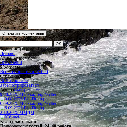
Комментарий
Поиск по сайту
Администрация сайта
Любовь
Администратор
IRINAnikol
Модератор
Все пользователи: 31096
Страница входа
Войти на сайт
Зарегистрироваться
Афиша
Смотреть все
9.08.2026 Москва, Бар "Petter"
6.09.2026 Москва, Бар "Petter"
2.10.2026 ММДМ
Кто сейчас онлайн
Пользователи:
гостей: 24, 40 робота